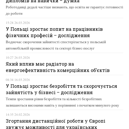
дипломів на навички – думка
Роботодавці дедалі частіше визнають, що освіта не гарантує готовності
до роботи
15:28 26.03.2026
У Польщі зростає попит на працівників
фізичних професій – дослідження
Водночас скорочення зайнятості спостерігається у польській
автомобільній промисловості та секторі бізнес-послуг
10:27 26.03.2026
Який вплив має радіатор на
енергоефективність комерційних об’єктів
08:34 16.03.2026
У Польщі зростає безробіття та скорочується
зайнятість у бізнесі – дослідження
Темпи зростання рівня безробіття та кількості безробітних
залишаються високими навіть у порівнянні з початком минулого року
14:35 24.02.2026
Згортання дистанційної роботи у Європі
звужує можливості для українських