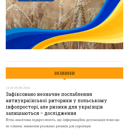
НОВИНИ
14:24 05.08.2026
Зафіксовано незначне послаблення
антиукраїнської риторики у польському
інфопросторі, але ризики для українців
залишаються – дослідження
Втім, аналітики підкреслюють, що інформаційна деескалація поки що
не означає зниження реальних ризиків для українців