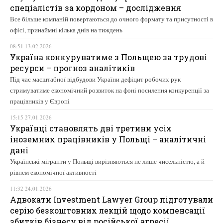
спеціалістів за кордоном – дослідження
Все більше компаній повертаються до очного формату та присутності в
офісі, принаймні кілька днів на тиждень
08:51 13.02.2026
Україна конкуруватиме з Польщею за трудові
ресурси – прогноз аналітиків
Під час масштабної відбудови України дефіцит робочих рук
стримуватиме економічний розвиток на фоні посилення конкуренції за
працівників у Європі
15:15 27.01.2026
Українці становлять дві третини усіх
іноземних працівників у Польщі – аналітичні
дані
Українські мігранти у Польщі вирізняються не лише чисельністю, а й
рівнем економічної активності
11:32 24.01.2026
Адвокати Investment Lawyer Group підготували
серію безкоштовних лекцій щодо компенсації
збитків бізнесу від російської агресії