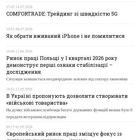
17:42 14.07.2026
COMFORTRADE: Трейдинг зі швидкістю 5G
10:51 08.07.2026
Як обрати вживаний iPhone і не помилитися
10:40 12.06.2026
Ринок праці Польщі у І кварталі 2026 року
демонструє перші ознаки стабілізації –
дослідження
Ситуація залишається неоднорідною залежно від сектору економіки
18:51 12.05.2026
В Україні пропонують дозволити створювати
«військові товариства»
На думку військовослужбовця багато державних функцій можна було б
передати ветеранам-підприємцям
09:17 01.05.2026
Європейський ринок праці зміщує фокус із