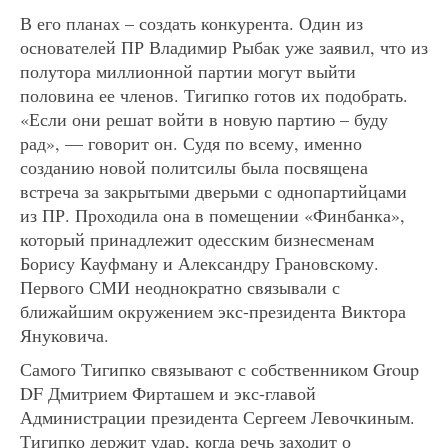
В его планах – создать конкурента. Один из
основателей ПР Владимир Рыбак уже заявил, что из
полутора миллионной партии могут выйти
половина ее членов. Тигипко готов их подобрать.
«Если они решат войти в новую партию – буду
рад», — говорит он. Судя по всему, именно
созданию новой политсилы была посвящена
встреча за закрытыми дверьми с однопартийцами
из ПР. Проходила она в помещении «Финбанка»,
который принадлежит одесским бизнесменам
Борису Кауфману и Александру Грановскому.
Первого СМИ неоднократно связывали с
ближайшим окружением экс-президента Виктора
Януковича.
Самого Тигипко связывают с собственником Group
DF Дмитрием Фирташем и экс-главой
Администрации президента Сергеем Левочкиным.
Тигипко держит удар, когда речь заходит о