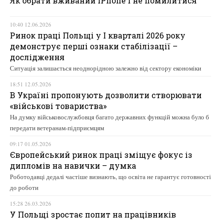
Як обрати вживаний iPhone і не помилитися
10:40 12.06.2026
Ринок праці Польщі у І кварталі 2026 року
демонструє перші ознаки стабілізації –
дослідження
Ситуація залишається неоднорідною залежно від сектору економіки
18:51 12.05.2026
В Україні пропонують дозволити створювати
«військові товариства»
На думку військовослужбовця багато державних функцій можна було б
передати ветеранам-підприємцям
09:17 01.05.2026
Європейський ринок праці зміщує фокус із
дипломів на навички – думка
Роботодавці дедалі частіше визнають, що освіта не гарантує готовності
до роботи
15:28 26.03.2026
У Польщі зростає попит на працівників