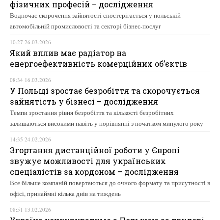
фізичних професій – дослідження
Водночас скорочення зайнятості спостерігається у польській
автомобільній промисловості та секторі бізнес-послуг
10:27 26.03.2026
Який вплив має радіатор на
енергоефективність комерційних об’єктів
08:34 16.03.2026
У Польщі зростає безробіття та скорочується
зайнятість у бізнесі – дослідження
Темпи зростання рівня безробіття та кількості безробітних
залишаються високими навіть у порівнянні з початком минулого року
14:35 24.02.2026
Згортання дистанційної роботи у Європі
звужує можливості для українських
спеціалістів за кордоном – дослідження
Все більше компаній повертаються до очного формату та присутності в
офісі, принаймні кілька днів на тиждень
08:51 13.02.2026