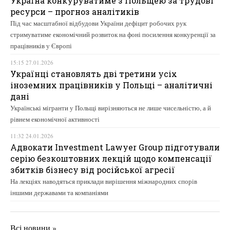
Україна конкуруватиме з Польщею за трудові
ресурси – прогноз аналітиків
Під час масштабної відбудови України дефіцит робочих рук
стримуватиме економічний розвиток на фоні посилення конкуренції за
працівників у Європі
15:15 27.01.2026
Українці становлять дві третини усіх
іноземних працівників у Польщі – аналітичні
дані
Українські мігранти у Польщі вирізняються не лише чисельністю, а й
рівнем економічної активності
11:32 24.01.2026
Адвокати Investment Lawyer Group підготували
серію безкоштовних лекцій щодо компенсації
збитків бізнесу від російської агресії
На лекціях наводяться приклади вирішення міжнародних спорів
іншими державами та компаніями
Всі новини »