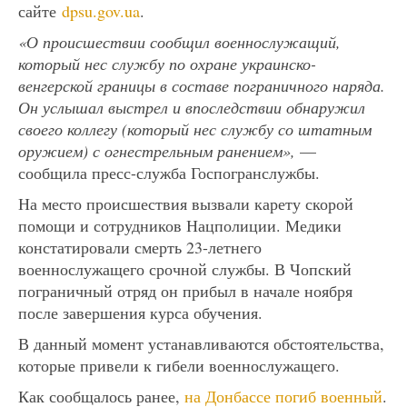
сайте
dpsu.gov.ua
.
«О происшествии сообщил военнослужащий,
который нес службу по охране украинско-
венгерской границы в составе пограничного наряда.
Он услышал выстрел и впоследствии обнаружил
своего коллегу (который нес службу со штатным
оружием) с огнестрельным ранением»,
—
сообщила пресс-служба Госпогранслужбы.
На место происшествия вызвали карету скорой
помощи и сотрудников Нацполиции. Медики
констатировали смерть 23-летнего
военнослужащего срочной службы. В Чопский
пограничный отряд он прибыл в начале ноября
после завершения курса обучения.
В данный момент устанавливаются обстоятельства,
которые привели к гибели военнослужащего.
Как сообщалось ранее,
на Донбассе погиб военный
.