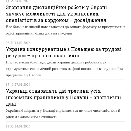
14:35 24.02.2026
Згортання дистанційної роботи у Європі
звужує можливості для українських
спеціалістів за кордоном – дослідження
Все більше компаній повертаються до очного формату та присутності в
офісі, принаймні кілька днів на тиждень
08:51 13.02.2026
Україна конкуруватиме з Польщею за трудові
ресурси – прогноз аналітиків
Під час масштабної відбудови України дефіцит робочих рук
стримуватиме економічний розвиток на фоні посилення конкуренції за
працівників у Європі
15:15 27.01.2026
Українці становлять дві третини усіх
іноземних працівників у Польщі – аналітичні
дані
Українські мігранти у Польщі вирізняються не лише чисельністю, а й
рівнем економічної активності
11:32 24.01.2026