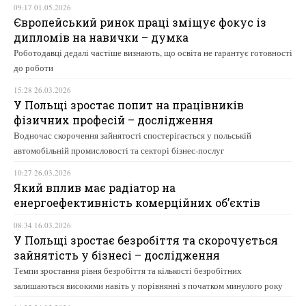
09:17 01.05.2026
Європейський ринок праці зміщує фокус із
дипломів на навички – думка
Роботодавці дедалі частіше визнають, що освіта не гарантує готовності
до роботи
15:28 26.03.2026
У Польщі зростає попит на працівників
фізичних професій – дослідження
Водночас скорочення зайнятості спостерігається у польській
автомобільній промисловості та секторі бізнес-послуг
10:27 26.03.2026
Який вплив має радіатор на
енергоефективність комерційних об’єктів
08:34 16.03.2026
У Польщі зростає безробіття та скорочується
зайнятість у бізнесі – дослідження
Темпи зростання рівня безробіття та кількості безробітних
залишаються високими навіть у порівнянні з початком минулого року