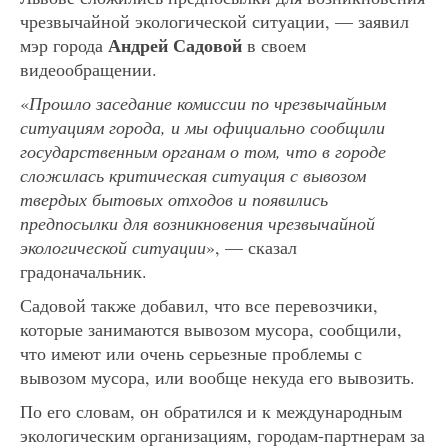
чрезвычайной экологической ситуации, — заявил
Андрей Садовой
мэр города
в своем
видеообращении.
«
Прошло заседание комиссии по чрезвычайным
ситуациям города, и мы официально сообщили
государственным органам о том, что в городе
сложилась критическая ситуация с вывозом
твердых бытовых отходов и появились
предпосылки для возникновения чрезвычайной
экологической ситуации
», — сказал
градоначальник.
Садовой также добавил, что все перевозчики,
которые занимаются вывозом мусора, сообщили,
что имеют или очень серьезные проблемы с
вывозом мусора, или вообще некуда его вывозить.
По его словам, он обратился и к международным
экологическим организациям, городам-партнерам за