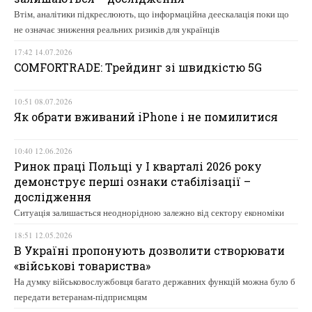
Втім, аналітики підкреслюють, що інформаційна деескалація поки що
не означає зниження реальних ризиків для українців
17:42 14.07.2026
COMFORTRADE: Трейдинг зі швидкістю 5G
10:51 08.07.2026
Як обрати вживаний iPhone і не помилитися
10:40 12.06.2026
Ринок праці Польщі у І кварталі 2026 року
демонструє перші ознаки стабілізації –
дослідження
Ситуація залишається неоднорідною залежно від сектору економіки
18:51 12.05.2026
В Україні пропонують дозволити створювати
«військові товариства»
На думку військовослужбовця багато державних функцій можна було б
передати ветеранам-підприємцям