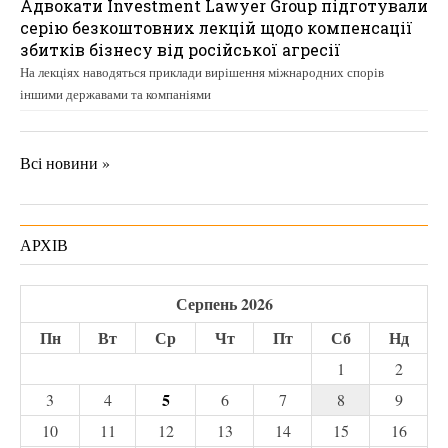
Адвокати Investment Lawyer Group підготували
серію безкоштовних лекцій щодо компенсації
збитків бізнесу від російської агресії
На лекціях наводяться приклади вирішення міжнародних спорів
іншими державами та компаніями
Всі новини »
АРХІВ
Серпень 2026
Пн
Вт
Ср
Чт
Пт
Сб
Нд
1
2
5
3
4
6
7
8
9
10
11
12
13
14
15
16