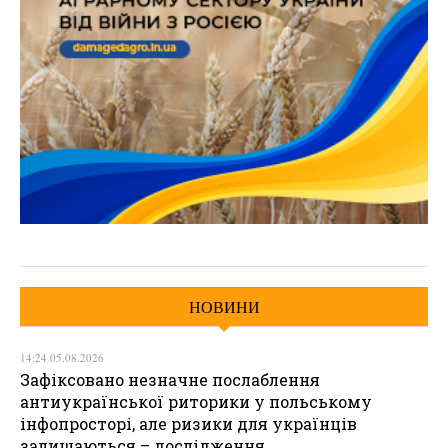
НОВИНИ
14:24 05.08.2026
Зафіксовано незначне послаблення
антиукраїнської риторики у польському
інфопросторі, але ризики для українців
залишаються – дослідження