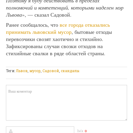
Поэтому я буду действовать в пределах
полномочий и компетенций, которыми наделен мэр
Львова
», — сказал Садовой.
Ранее сообщалось, что
все города отказались
принимать львовский мусор
, бытовые отходы
перевозчики свозят хаотично и стихийно.
Зафиксированы случаи свозки отходов на
стихийные свалки в ряде областей страны.
Теги:
Львов
,
мусор
,
Садовой
,
скандалы
*
Ім'я