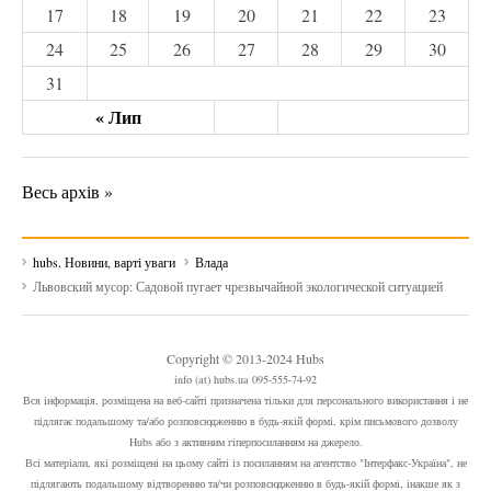
17
18
19
20
21
22
23
24
25
26
27
28
29
30
31
« Лип
Весь архів »
hubs. Новини, варті уваги
Влада
Львовский мусор: Садовой пугает чрезвычайной экологической ситуацией
Copyright © 2013-2024 Hubs
info (at) hubs.ua 095-555-74-92
Вся інформація, розміщена на веб-сайті призначена тільки для персонального використання і не
підлягає подальшому та/або розповсюдженню в будь-якій формі, крім письмового дозволу
Hubs або з активним гіперпосиланням на джерело.
Всі матеріали, які розміщені на цьому сайті із посиланням на агентство "Інтерфакс-Україна", не
підлягають подальшому відтворенню та/чи розповсюдженню в будь-якій формі, інакше як з