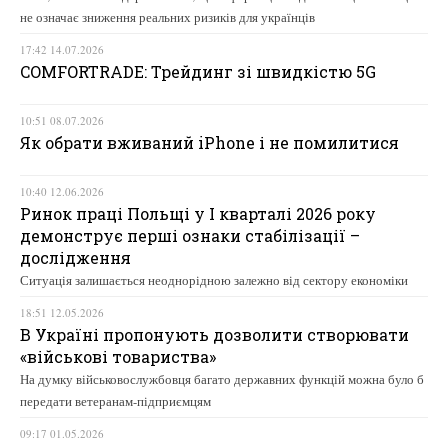
не означає зниження реальних ризиків для українців
17:42 14.07.2026
COMFORTRADE: Трейдинг зі швидкістю 5G
10:51 08.07.2026
Як обрати вживаний iPhone і не помилитися
10:40 12.06.2026
Ринок праці Польщі у І кварталі 2026 року
демонструє перші ознаки стабілізації –
дослідження
Ситуація залишається неоднорідною залежно від сектору економіки
18:51 12.05.2026
В Україні пропонують дозволити створювати
«військові товариства»
На думку військовослужбовця багато державних функцій можна було б
передати ветеранам-підприємцям
09:17 01.05.2026