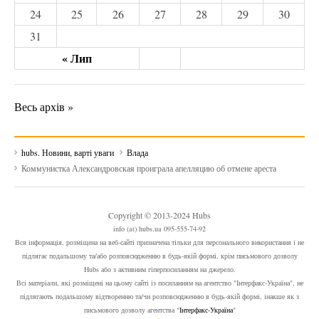
24
25
26
27
28
29
30
31
« Лип
Весь архів »
hubs. Новини, варті уваги
Влада
Коммунистка Александровская проиграла апелляцию об отмене ареста
Copyright © 2013-2024 Hubs
info (at) hubs.ua 095-555-74-92
Вся інформація, розміщена на веб-сайті призначена тільки для персонального використання і не
підлягає подальшому та/або розповсюдженню в будь-якій формі, крім письмового дозволу
Hubs або з активним гіперпосиланням на джерело.
Всі матеріали, які розміщені на цьому сайті із посиланням на агентство "Інтерфакс-Україна", не
підлягають подальшому відтворенню та/чи розповсюдженню в будь-якій формі, інакше як з
письмового дозволу агентства "
Інтерфакс-Україна
"