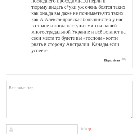
последнего проходимца,за пёрли в
тюрьму,видать с*уки уж очень боятся таких
как она,да вы даже не понимаете,что таких
как А.Александровская большинство у нас
в стране и когда наступит мир на нашей
многострадальной Украине и всё встанет на
свои места то будете вы «господа» когти
рвать в сторону Австралии, Канады,если
успеете.
Відповісти
*
Ім'я