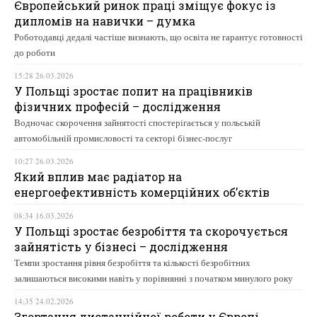
Європейський ринок праці зміщує фокус із
дипломів на навички – думка
Роботодавці дедалі частіше визнають, що освіта не гарантує готовності
до роботи
15:28 26.03.2026
У Польщі зростає попит на працівників
фізичних професій – дослідження
Водночас скорочення зайнятості спостерігається у польській
автомобільній промисловості та секторі бізнес-послуг
10:27 26.03.2026
Який вплив має радіатор на
енергоефективність комерційних об’єктів
08:34 16.03.2026
У Польщі зростає безробіття та скорочується
зайнятість у бізнесі – дослідження
Темпи зростання рівня безробіття та кількості безробітних
залишаються високими навіть у порівнянні з початком минулого року
14:35 24.02.2026
Згортання дистанційної роботи у Європі