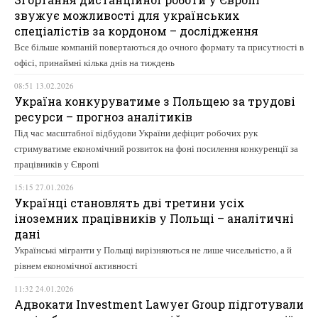
звужує можливості для українських
спеціалістів за кордоном – дослідження
Все більше компаній повертаються до очного формату та присутності в
офісі, принаймні кілька днів на тиждень
08:51 13.02.2026
Україна конкуруватиме з Польщею за трудові
ресурси – прогноз аналітиків
Під час масштабної відбудови України дефіцит робочих рук
стримуватиме економічний розвиток на фоні посилення конкуренції за
працівників у Європі
15:15 27.01.2026
Українці становлять дві третини усіх
іноземних працівників у Польщі – аналітичні
дані
Українські мігранти у Польщі вирізняються не лише чисельністю, а й
рівнем економічної активності
11:32 24.01.2026
Адвокати Investment Lawyer Group підготували