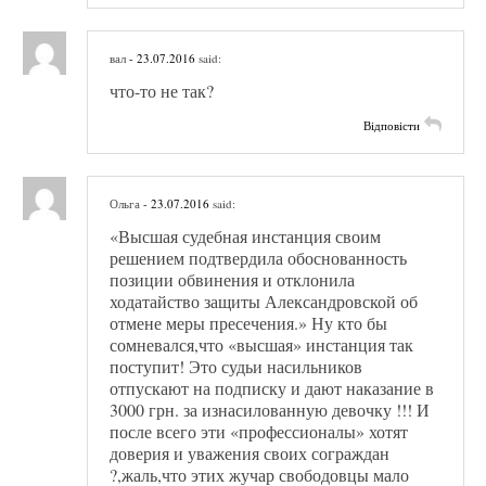
вал
- 23.07.2016
said:
что-то не так?
Відповісти
Ольга
- 23.07.2016
said:
«Высшая судебная инстанция своим
решением подтвердила обоснованность
позиции обвинения и отклонила
ходатайство защиты Александровской об
отмене меры пресечения.» Ну кто бы
сомневался,что «высшая» инстанция так
поступит! Это судьи насильников
отпускают на подписку и дают наказание в
3000 грн. за изнасилованную девочку !!! И
после всего эти «профессионалы» хотят
доверия и уважения своих сограждан
?,жаль,что этих жучар свободовцы мало