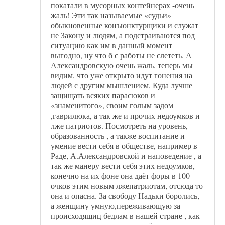
покатали в мусорных контейнерах -очень
жаль! Эти так называемые «судьи»
обыкновенные конъюнктурщики и служат
не Закону и людям, а подстраиваются под
ситуацию как им в данный момент
выгодно, ну что б с работы не слететь. А
Александровскую очень жаль, теперь мы
видим, что уже открыто идут гонения на
людей с другим мышлением, Куда лучше
защищать всяких парасюков и
«знаменитого», своим голым задом
,гаврилюка, а так же и прочих недоумков и
лже патриотов. Посмотреть на уровень,
образованность , а также воспитание и
умение вести себя в обществе, например в
Раде, А.Александровской и наповедение , а
так же манеру вести себя этих недоумков,
конечно на их фоне она даёт форы в 100
очков этим новым лжепатриотам, отсюда то
она и опасна. За свободу Надьки боролись,
а женщину умную,переживающую за
происходящиц бедлам в нашей стране , как