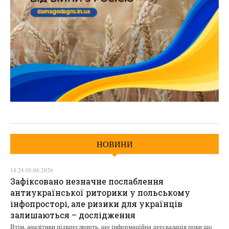
НОВИНИ
14:24 05.08.2026
Зафіксовано незначне послаблення
антиукраїнської риторики у польському
інфопросторі, але ризики для українців
залишаються – дослідження
Втім, аналітики підкреслюють, що інформаційна деескалація поки що