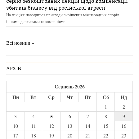
серію безкоштовних лекцій щодо компенсації
збитків бізнесу від російської агресії
На лекціях наводяться приклади вирішення міжнародних спорів
іншими державами та компаніями
Всі новини »
АРХІВ
Серпень 2026
Пн
Вт
Ср
Чт
Пт
Сб
Нд
1
2
5
3
4
6
7
8
9
10
11
12
13
14
15
16
17
18
19
20
21
22
23