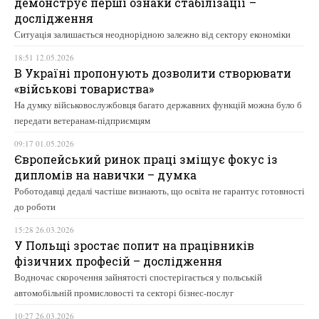
демонструє перші ознаки стабілізації –
дослідження
Ситуація залишається неоднорідною залежно від сектору економіки
18:51 12.05.2026
В Україні пропонують дозволити створювати
«військові товариства»
На думку військовослужбовця багато державних функцій можна було б
передати ветеранам-підприємцям
09:17 01.05.2026
Європейський ринок праці зміщує фокус із
дипломів на навички – думка
Роботодавці дедалі частіше визнають, що освіта не гарантує готовності
до роботи
15:28 26.03.2026
У Польщі зростає попит на працівників
фізичних професій – дослідження
Водночас скорочення зайнятості спостерігається у польській
автомобільній промисловості та секторі бізнес-послуг
10:27 26.03.2026