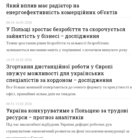
Який вплив має радіатор на
енергоефективність комерційних об’єктів
08:34 16.03.2026
У Польщі зростає безробіття та скорочується
зайнятість у бізнесі – дослідження
Темпи зростання рівня безробіття та кількості безробітних
залишаються високими навіть у порівнянні з початком минулого року
14:35 24.02.2026
Згортання дистанційної роботи у Європі
звужує можливості для українських
спеціалістів за кордоном – дослідження
Все більше компаній повертаються до очного формату та присутності в
офісі, принаймні кілька днів на тиждень
08:51 13.02.2026
Україна конкуруватиме з Польщею за трудові
ресурси – прогноз аналітиків
Під час масштабної відбудови України дефіцит робочих рук
стримуватиме економічний розвиток на фоні посилення конкуренції за
працівників у Європі