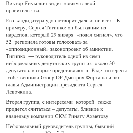
Виктор Янукович видит новым главой
правительства.
Его кандидатура удовлетворит далеко не всех. К
примеру, Сергея Тигипко: он был одним из
нардепов, который 29 января «подал сигнал», что
52 регионала готовы голосовать за
«оппозиционный» законопроект об амнистии.
Тигипко — руководитель одной из семи
неформальных депутатских групп из около 30
депутатов, которые представляют в Раде интересы
собственника Group DF Дмитрия Фирташа и экс-
главы Администрации президента Сергея
Левочкина.
Вторая группа, с интересами которой также
придется считаться – депутаты, близкие к
владельцу компании СКМ Ринату Ахметову.
Неформальный руководитель группы, бывший
юрист Ахметова Юрий Воропаев, неохотно