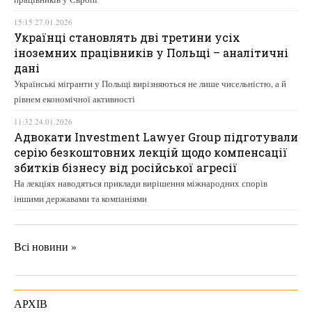
15:15 27.01.2026
Українці становлять дві третини усіх
іноземних працівників у Польщі – аналітичні
дані
Українські мігранти у Польщі вирізняються не лише чисельністю, а й
рівнем економічної активності
11:32 24.01.2026
Адвокати Investment Lawyer Group підготували
серію безкоштовних лекцій щодо компенсації
збитків бізнесу від російської агресії
На лекціях наводяться приклади вирішення міжнародних спорів
іншими державами та компаніями
Всі новини »
АРХІВ