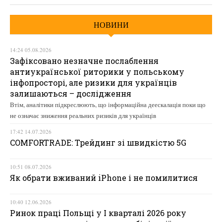
НОВИНИ
14:24 05.08.2026
Зафіксовано незначне послаблення
антиукраїнської риторики у польському
інфопросторі, але ризики для українців
залишаються – дослідження
Втім, аналітики підкреслюють, що інформаційна деескалація поки що
не означає зниження реальних ризиків для українців
17:42 14.07.2026
COMFORTRADE: Трейдинг зі швидкістю 5G
10:51 08.07.2026
Як обрати вживаний iPhone і не помилитися
10:40 12.06.2026
Ринок праці Польщі у І кварталі 2026 року