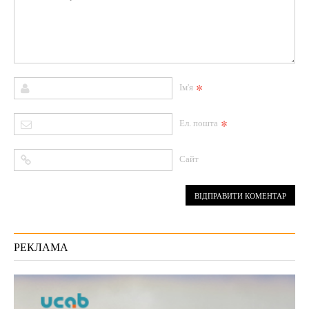
*
Ім'я
*
Ел. пошта
Сайт
РЕКЛАМА