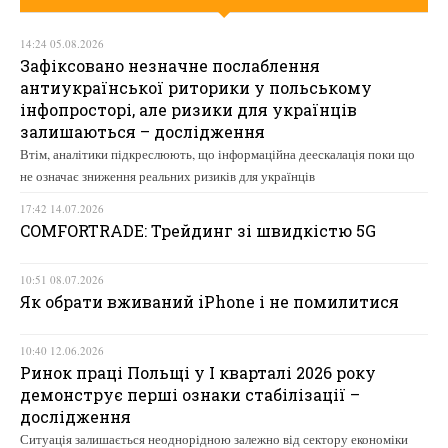
14:24 05.08.2026
Зафіксовано незначне послаблення
антиукраїнської риторики у польському
інфопросторі, але ризики для українців
залишаються – дослідження
Втім, аналітики підкреслюють, що інформаційна деескалація поки що
не означає зниження реальних ризиків для українців
17:42 14.07.2026
COMFORTRADE: Трейдинг зі швидкістю 5G
10:51 08.07.2026
Як обрати вживаний iPhone і не помилитися
10:40 12.06.2026
Ринок праці Польщі у І кварталі 2026 року
демонструє перші ознаки стабілізації –
дослідження
Ситуація залишається неоднорідною залежно від сектору економіки