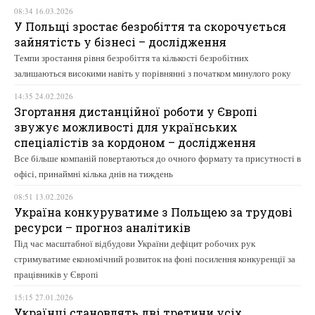
08:34 16.03.2026
У Польщі зростає безробіття та скорочується
зайнятість у бізнесі – дослідження
Темпи зростання рівня безробіття та кількості безробітних
залишаються високими навіть у порівнянні з початком минулого року
14:35 24.02.2026
Згортання дистанційної роботи у Європі
звужує можливості для українських
спеціалістів за кордоном – дослідження
Все більше компаній повертаються до очного формату та присутності в
офісі, принаймні кілька днів на тиждень
08:51 13.02.2026
Україна конкуруватиме з Польщею за трудові
ресурси – прогноз аналітиків
Під час масштабної відбудови України дефіцит робочих рук
стримуватиме економічний розвиток на фоні посилення конкуренції за
працівників у Європі
15:15 27.01.2026
Українці становлять дві третини усіх