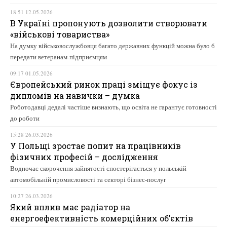
18:51 12.05.2026
В Україні пропонують дозволити створювати
«військові товариства»
На думку військовослужбовця багато державних функцій можна було б
передати ветеранам-підприємцям
09:17 01.05.2026
Європейський ринок праці зміщує фокус із
дипломів на навички – думка
Роботодавці дедалі частіше визнають, що освіта не гарантує готовності
до роботи
15:28 26.03.2026
У Польщі зростає попит на працівників
фізичних професій – дослідження
Водночас скорочення зайнятості спостерігається у польській
автомобільній промисловості та секторі бізнес-послуг
10:27 26.03.2026
Який вплив має радіатор на
енергоефективність комерційних об’єктів