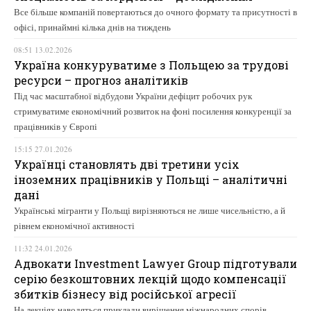
Все більше компаній повертаються до очного формату та присутності в
офісі, принаймні кілька днів на тиждень
08:51 13.02.2026
Україна конкуруватиме з Польщею за трудові
ресурси – прогноз аналітиків
Під час масштабної відбудови України дефіцит робочих рук
стримуватиме економічний розвиток на фоні посилення конкуренції за
працівників у Європі
15:15 27.01.2026
Українці становлять дві третини усіх
іноземних працівників у Польщі – аналітичні
дані
Українські мігранти у Польщі вирізняються не лише чисельністю, а й
рівнем економічної активності
11:32 24.01.2026
Адвокати Investment Lawyer Group підготували
серію безкоштовних лекцій щодо компенсації
збитків бізнесу від російської агресії
На лекціях наводяться приклади вирішення міжнародних спорів