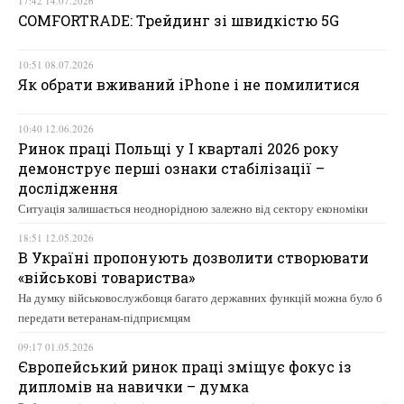
17:42 14.07.2026
COMFORTRADE: Трейдинг зі швидкістю 5G
10:51 08.07.2026
Як обрати вживаний iPhone і не помилитися
10:40 12.06.2026
Ринок праці Польщі у І кварталі 2026 року
демонструє перші ознаки стабілізації –
дослідження
Ситуація залишається неоднорідною залежно від сектору економіки
18:51 12.05.2026
В Україні пропонують дозволити створювати
«військові товариства»
На думку військовослужбовця багато державних функцій можна було б
передати ветеранам-підприємцям
09:17 01.05.2026
Європейський ринок праці зміщує фокус із
дипломів на навички – думка