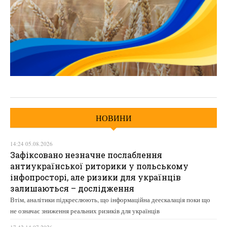
НОВИНИ
14:24 05.08.2026
Зафіксовано незначне послаблення
антиукраїнської риторики у польському
інфопросторі, але ризики для українців
залишаються – дослідження
Втім, аналітики підкреслюють, що інформаційна деескалація поки що
не означає зниження реальних ризиків для українців