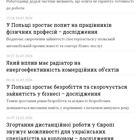
Роботодавці дедалі частіше визнають, що освіта не гарантує готовності
до роботи
15:28 26.03.2026
У Польщі зростає попит на працівників
фізичних професій – дослідження
Водночас скорочення зайнятості спостерігається у польській
автомобільній промисловості та секторі бізнес-послуг
10:27 26.03.2026
Який вплив має радіатор на
енергоефективність комерційних об’єктів
08:34 16.03.2026
У Польщі зростає безробіття та скорочується
зайнятість у бізнесі – дослідження
Темпи зростання рівня безробіття та кількості безробітних
залишаються високими навіть у порівнянні з початком минулого року
14:35 24.02.2026
Згортання дистанційної роботи у Європі
звужує можливості для українських
спеціалістів за кордоном – дослідження