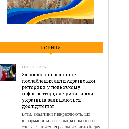
НОВИНИ
14:24 05.08.2026
Зафіксовано незначне
послаблення антиукраїнської
риторики у польському
інфопросторі, але ризики для
українців залишаються –
дослідження
Втім, аналітики підкреслюють, що
інформаційна деескалація поки що не
означає зниження реальних ризиків для