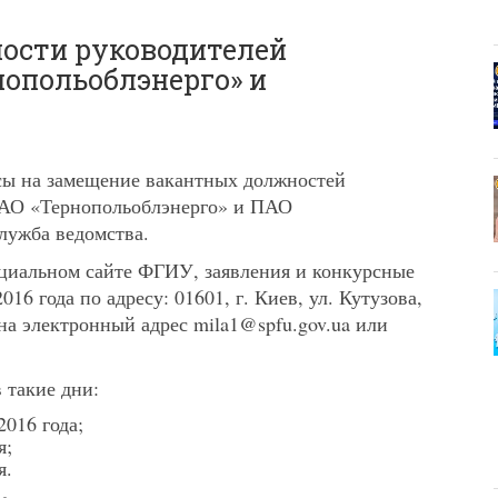
ности руководителей
нопольоблэнерго» и
ы на замещение вакантных должностей
ОАО «Тернопольоблэнерго» и ПАО
лужба ведомства.
циальном сайте ФГИУ, заявления и конкурсные
6 года по адресу: 01601, г. Киев, ул. Кутузова,
и на электронный адрес
mila1@spfu.gov.ua
или
 такие дни:
016 года;
я;
я.