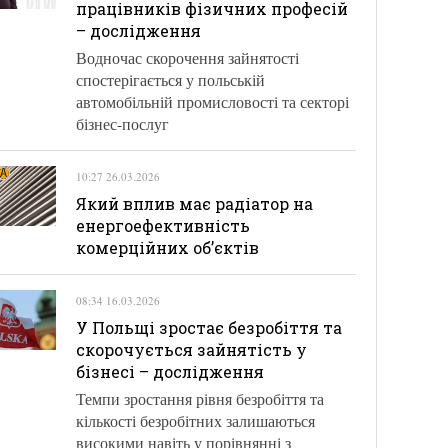
працівників фізичних професій
– дослідження
Водночас скорочення зайнятості
спостерігається у польській
автомобільній промисловості та секторі
бізнес-послуг
10:27 26.03.2026
Який вплив має радіатор на
енергоефективність
комерційних об’єктів
08:34 16.03.2026
У Польщі зростає безробіття та
скорочується зайнятість у
бізнесі – дослідження
Темпи зростання рівня безробіття та
кількості безробітних залишаються
високими навіть у порівнянні з