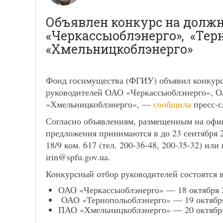
Объявлен конкурс на долж
«Черкассыоблэнерго», «Тер
«Хмельницкоблэнерго»
Фонд госимущества (ФГИУ) объявил конкурс
руководителей ОАО «Черкассыоблэнерго», 
«Хмельницкоблэнерго», —
сообщила
пресс-с
Согласно объявлениям, размещенным на офи
предложения принимаются в до 23 сентября 201
18/9 ком. 617 (тел. 200-36-48, 200-35-32) ил
irin@spfu.gov.ua
.
Конкурсный отбор руководителей состоятся в
ОАО «Черкассыоблэнерго» — 18 октября 2
ОАО «Тернопольоблэнерго» — 19 октябр
ПАО «Хмельницкоблэнерго» — 20 октябр