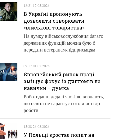
18:51 12.05.2026
В Україні пропонують
дозволити створювати
«військові товариства»
На думку військовослужбовця багато
державних функцій можна було б
передати ветеранам-підприємцям
09:17 01.05.2026
Європейський ринок праці
зміщує фокус із дипломів на
навички – думка
Роботодавці дедалі частіше визнають,
що освіта не гарантує готовності до
роботи
15:28 26.03.2026
У Польщі зростає попит на