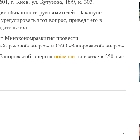
1, г. Киев, ул. Кутузова, 18/9, к. 303.
ие обязанности руководителей. Накануне
регулировать этот вопрос, приведя его в
дательства.
ит Минэкономразвития провести
 «Харьковоблэнерго» и ОАО «Запорожьеоблэнерго».
 «Запорожьеоблэнерго»
поймали
на взятке в 250 тыс.