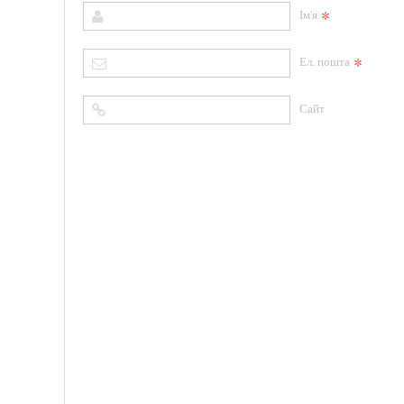
*
Ім'я
*
Ел. пошта
Сайт