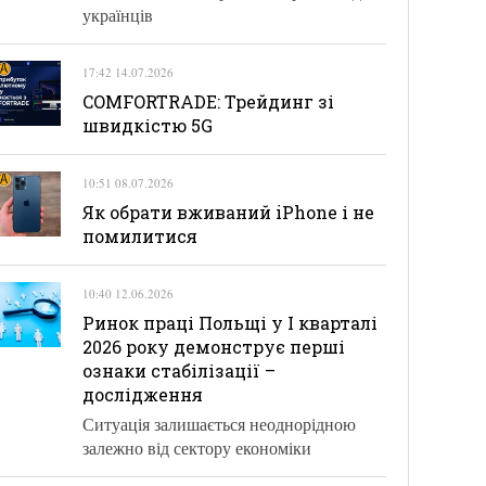
українців
17:42 14.07.2026
COMFORTRADE: Трейдинг зі
швидкістю 5G
10:51 08.07.2026
Як обрати вживаний iPhone і не
помилитися
10:40 12.06.2026
Ринок праці Польщі у І кварталі
2026 року демонструє перші
ознаки стабілізації –
дослідження
Ситуація залишається неоднорідною
залежно від сектору економіки