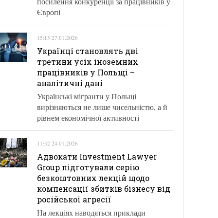
посилення конкуренції за працівників у
Європі
15:15 27.01.2026
Українці становлять дві
третини усіх іноземних
працівників у Польщі –
аналітичні дані
Українські мігранти у Польщі
вирізняються не лише чисельністю, а й
рівнем економічної активності
11:32 24.01.2026
Адвокати Investment Lawyer
Group підготували серію
безкоштовних лекцій щодо
компенсації збитків бізнесу від
російської агресії
На лекціях наводяться приклади