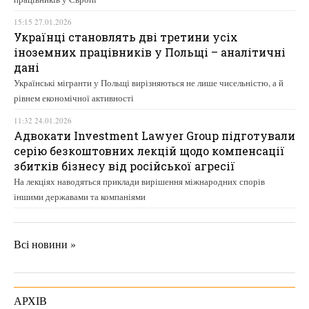
15:15 27.01.2026
Українці становлять дві третини усіх
іноземних працівників у Польщі – аналітичні
дані
Українські мігранти у Польщі вирізняються не лише чисельністю, а й
рівнем економічної активності
11:32 24.01.2026
Адвокати Investment Lawyer Group підготували
серію безкоштовних лекцій щодо компенсації
збитків бізнесу від російської агресії
На лекціях наводяться приклади вирішення міжнародних спорів
іншими державами та компаніями
Всі новини »
АРХІВ