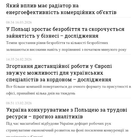
Який вплив має радіатор на
енергоефективність комерційних об’єктів
08:34 16.03.2026
У Польщі зростає безробіття та скорочується
зайнятість у бізнесі – дослідження
Темпи зростання рівня безробіття та кількості безробітних
залишаються високими навіть у порівнянні з початком минулого року
14:35 24.02.2026
Згортання дистанційної роботи у Європі
звужує можливості для українських
спеціалістів за кордоном – дослідження
Все більше компаній повертаються до очного формату та присутності в
офісі, принаймні кілька днів на тиждень
08:51 13.02.2026
Україна конкуруватиме з Польщею за трудові
ресурси – прогноз аналітиків
Під час масштабної відбудови України дефіцит робочих рук
стримуватиме економічний розвиток на фоні посилення конкуренції за
працівників у Європі