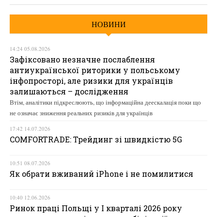
НОВИНИ
14:24 05.08.2026
Зафіксовано незначне послаблення
антиукраїнської риторики у польському
інфопросторі, але ризики для українців
залишаються – дослідження
Втім, аналітики підкреслюють, що інформаційна деескалація поки що
не означає зниження реальних ризиків для українців
17:42 14.07.2026
COMFORTRADE: Трейдинг зі швидкістю 5G
10:51 08.07.2026
Як обрати вживаний iPhone і не помилитися
10:40 12.06.2026
Ринок праці Польщі у І кварталі 2026 року