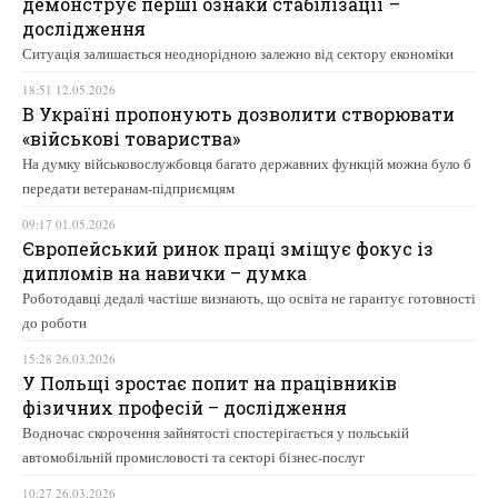
демонструє перші ознаки стабілізації –
дослідження
Ситуація залишається неоднорідною залежно від сектору економіки
18:51 12.05.2026
В Україні пропонують дозволити створювати
«військові товариства»
На думку військовослужбовця багато державних функцій можна було б
передати ветеранам-підприємцям
09:17 01.05.2026
Європейський ринок праці зміщує фокус із
дипломів на навички – думка
Роботодавці дедалі частіше визнають, що освіта не гарантує готовності
до роботи
15:28 26.03.2026
У Польщі зростає попит на працівників
фізичних професій – дослідження
Водночас скорочення зайнятості спостерігається у польській
автомобільній промисловості та секторі бізнес-послуг
10:27 26.03.2026