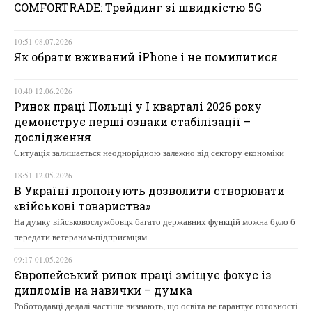
COMFORTRADE: Трейдинг зі швидкістю 5G
10:51 08.07.2026
Як обрати вживаний iPhone і не помилитися
10:40 12.06.2026
Ринок праці Польщі у І кварталі 2026 року
демонструє перші ознаки стабілізації –
дослідження
Ситуація залишається неоднорідною залежно від сектору економіки
18:51 12.05.2026
В Україні пропонують дозволити створювати
«військові товариства»
На думку військовослужбовця багато державних функцій можна було б
передати ветеранам-підприємцям
09:17 01.05.2026
Європейський ринок праці зміщує фокус із
дипломів на навички – думка
Роботодавці дедалі частіше визнають, що освіта не гарантує готовності