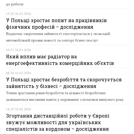
до роботи
15:28 26.03.2026
У Польщі зростає попит на працівників
фізичних професій – дослідження
Водночас скорочення зайнятості спостерігається у польській
автомобільній промисловості та секторі бізнес-послуг
10:27 26.03.2026
Який вплив має радіатор на
енергоефективність комерційних об’єктів
08:34 16.03.2026
У Польщі зростає безробіття та скорочується
зайнятість у бізнесі – дослідження
Темпи зростання рівня безробіття та кількості безробітних
залишаються високими навіть у порівнянні з початком минулого року
14:35 24.02.2026
Згортання дистанційної роботи у Європі
звужує можливості для українських
спеціалістів за кордоном – дослідження