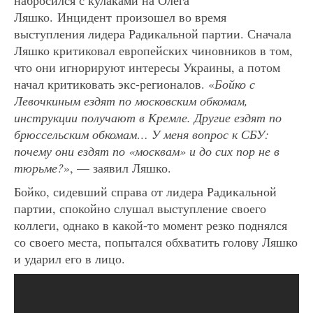
набросился с кулаками на Олега
Ляшко. Инцидент произошел во время
выступления лидера Радикальной партии. Сначала
Ляшко критиковал европейских чиновников в том,
что они игнорируют интересы Украины, а потом
начал критиковать экс-регионалов. «
Бойко с
Левочкиным ездят по московским обкомам,
инструкции получают в Кремле. Другие ездят по
брюссельским обкомам… У меня вопрос к СБУ:
почему они ездят по «москвам» и до сих пор не в
тюрьме?
», — заявил Ляшко.
Бойко, сидевший справа от лидера Радикальной
партии, спокойно слушал выступление своего
коллеги, однако в какой-то момент резко поднялся
со своего места, попытался обхватить голову Ляшко
и ударил его в лицо.