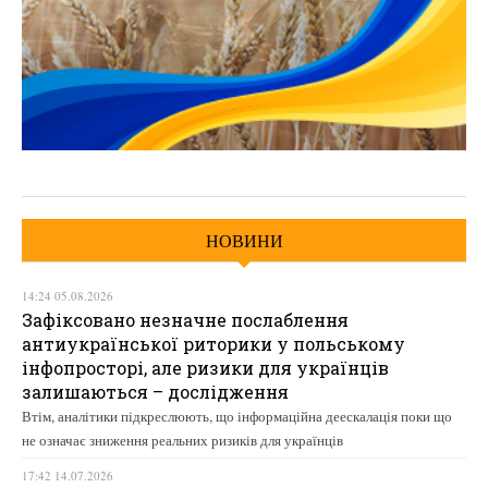
НОВИНИ
14:24 05.08.2026
Зафіксовано незначне послаблення
антиукраїнської риторики у польському
інфопросторі, але ризики для українців
залишаються – дослідження
Втім, аналітики підкреслюють, що інформаційна деескалація поки що
не означає зниження реальних ризиків для українців
17:42 14.07.2026