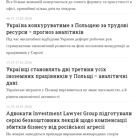
Все більше компаній повертаються до очного формату та присутності в
офісі, принаймні кілька днів на тиждень
08:51 13.02.2026
Україна конкуруватиме з Польщею за трудові
ресурси – прогноз аналітиків
Під час масштабної відбудови України дефіцит робочих рук
стримуватиме економічний розвиток на фоні посилення конкуренції за
працівників у Європі
15:15 27.01.2026
Українці становлять дві третини усіх
іноземних працівників у Польщі – аналітичні
дані
Українські мігранти у Польщі вирізняються не лише чисельністю, а й
рівнем економічної активності
11:32 24.01.2026
Адвокати Investment Lawyer Group підготували
серію безкоштовних лекцій щодо компенсації
збитків бізнесу від російської агресії
На лекціях наводяться приклади вирішення міжнародних спорів