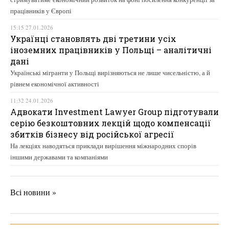
працівників у Європі
15:15 27.01.2026
Українці становлять дві третини усіх
іноземних працівників у Польщі – аналітичні
дані
Українські мігранти у Польщі вирізняються не лише чисельністю, а й
рівнем економічної активності
11:32 24.01.2026
Адвокати Investment Lawyer Group підготували
серію безкоштовних лекцій щодо компенсації
збитків бізнесу від російської агресії
На лекціях наводяться приклади вирішення міжнародних спорів
іншими державами та компаніями
Всі новини »