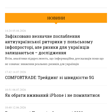
НОВИНИ
14:24 05.08.2026
Зафіксовано незначне послаблення
антиукраїнської риторики у польському
інфопросторі, але ризики для українців
залишаються – дослідження
Втім, аналітики підкреслюють, що інформаційна деескалація поки що
не означає зниження реальних ризиків для українців
17:42 14.07.2026
COMFORTRADE: Трейдинг зі швидкістю 5G
10:51 08.07.2026
Як обрати вживаний iPhone і не помилитися
10:40 12.06.2026