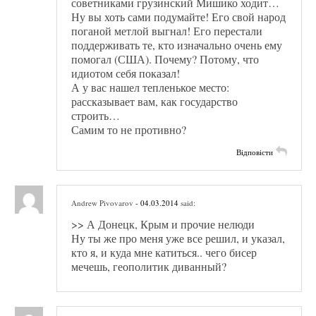
советниками грузинский Мишико ходит…
Ну вы хоть сами подумайте! Его свой народ
поганой метлой выгнал! Его перестали
поддерживать те, кто изначально очень ему
помогал (США). Почему? Потому, что
идиотом себя показал!
А у вас нашел тепленькое место:
рассказывает вам, как государство
строить…
Самим то не противно?
Відповісти
Andrew Pivovarov
- 04.03.2014
said:
>> А Донецк, Крым и прочие нелюди
Ну ты же про меня уже все решил, и указал,
кто я, и куда мне катиться.. чего бисер
мечешь, геополитик диванный?