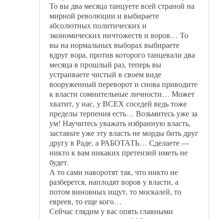
То вы два месяца танцуете всей страной на
мирной революции и выбираете
абсолютных политических и
экономических ничтожеств и воров… То
вы на нормальных выборах выбираете
вдруг вора, против которого танцевали два
месяца в прошлый раз, теперь вы
устраиваете чистый в своем виде
вооруженный переворот и снова приводите
к власти сомнительные личности… Может
хватит, у нас, у ВСЕХ соседей ведь тоже
пределы терпения есть… Возьмитесь уже за
ум! Научитесь уважать избранную власть,
заставьте уже эту власть не морды бить друг
другу в Раде, а РАБОТАТЬ… Сделаете —
никто к вам никаких претензий иметь не
будет.
А то сами наворотят так, что никто не
разберется, наплодят воров у власти, а
потом виновных ищут, то москалей, то
евреев, то еще кого…
Сейчас глядим у вас опять главными