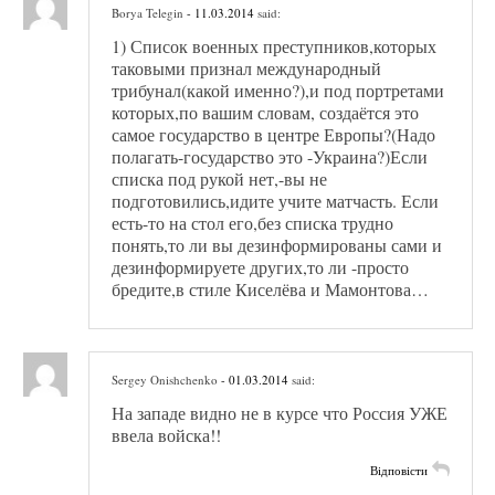
Borya Telegin
- 11.03.2014
said:
1) Список военных преступников,которых
таковыми признал международный
трибунал(какой именно?),и под портретами
которых,по вашим словам, создаётся это
самое государство в центре Европы?(Надо
полагать-государство это -Украина?)Если
списка под рукой нет,-вы не
подготовились,идите учите матчасть. Если
есть-то на стол его,без списка трудно
понять,то ли вы дезинформированы сами и
дезинформируете других,то ли -просто
бредите,в стиле Киселёва и Мамонтова…
Sergey Onishchenko
- 01.03.2014
said:
На западе видно не в курсе что Россия УЖЕ
ввела войска!!
Відповісти