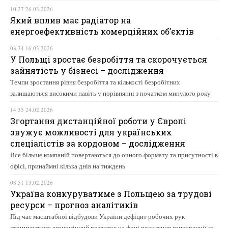
10:27 26.03.2026
Який вплив має радіатор на
енергоефективність комерційних об’єктів
08:34 16.03.2026
У Польщі зростає безробіття та скорочується
зайнятість у бізнесі – дослідження
Темпи зростання рівня безробіття та кількості безробітних
залишаються високими навіть у порівнянні з початком минулого року
14:35 24.02.2026
Згортання дистанційної роботи у Європі
звужує можливості для українських
спеціалістів за кордоном – дослідження
Все більше компаній повертаються до очного формату та присутності в
офісі, принаймні кілька днів на тиждень
08:51 13.02.2026
Україна конкуруватиме з Польщею за трудові
ресурси – прогноз аналітиків
Під час масштабної відбудови України дефіцит робочих рук
стримуватиме економічний розвиток на фоні посилення конкуренції за