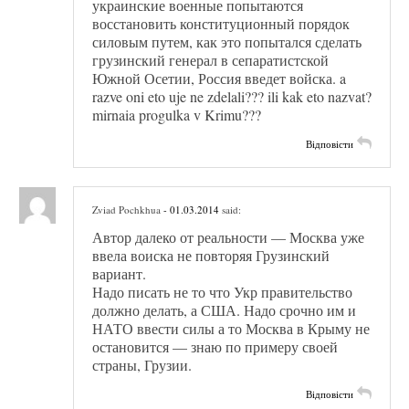
украинские военные попытаются
восстановить конституционный порядок
силовым путем, как это попытался сделать
грузинский генерал в сепаратистской
Южной Осетии, Россия введет войска. a
razve oni eto uje ne zdelali??? ili kak eto nazvat?
mirnaia progulka v Krimu???
Відповісти
Zviad Pochkhua
- 01.03.2014
said:
Автор далеко от реальности — Москва уже
ввела воиска не повторяя Грузинский
вариант.
Надо писать не то что Укр правительство
должно делать, а США. Надо срочно им и
НАТО ввести силы а то Москва в Крыму не
остановится — знаю по примеру своей
страны, Грузии.
Відповісти