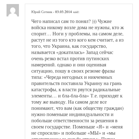
Юрий Сотник
- 03.03.2014
said:
Чего написал сам то понял? ))) Чужие
войска никому возле дома не нужны, кто ж
спорит… Ноги у проблемы, на самом деле,
растут не из того кто кого кем считает, а из
того, что Украина, как государство,
называется «докатилась» Запад сейчас
очень резко встал против путинских
намерений. однако и они оценивая
ситуацию, пошу в своих резюме фразы
типа: «Череда негодных и никчемных
правительств поставила Украину на грань
катастрофы, к власти рвутся радикальные
элементы… и бла-бла-бла» Т.е. приходят к
тому же выводу. На самом деле все
понимают, что вам (как обществу граждан)
нужно поменьше индивидуальности и
побольше ответственности за решения в
своем государстве. Поменьше «Я» и «меня
не спросили» и побольше «МЫ» и «мы
ответственны за судьбу страны» Путин —