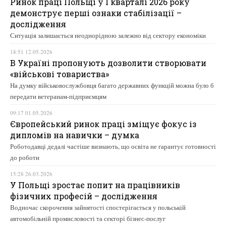
Ринок праці Польщі у І кварталі 2026 року
демонструє перші ознаки стабілізації –
дослідження
Ситуація залишається неоднорідною залежно від сектору економіки
18:51 12.05.2026
В Україні пропонують дозволити створювати
«військові товариства»
На думку військовослужбовця багато державних функцій можна було б
передати ветеранам-підприємцям
09:17 01.05.2026
Європейський ринок праці зміщує фокус із
дипломів на навички – думка
Роботодавці дедалі частіше визнають, що освіта не гарантує готовності
до роботи
15:28 26.03.2026
У Польщі зростає попит на працівників
фізичних професій – дослідження
Водночас скорочення зайнятості спостерігається у польській
автомобільній промисловості та секторі бізнес-послуг