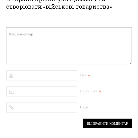
створювати «військові товариства»
*
Ім'я
*
Ел. пошта
Сайт