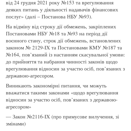
від 24 грудня 2021 року №153 та врегулювання
деяких питань у діяльності надавачів фінансових
послуг» (далі – Постанова НБУ №93).
На відміну від строку дії обмежень, закріплених
Постановами НБУ №18 та №93 на період дії
воєнного стану, строк дії обмежень, встановлених
законом № 2129-IX та Постановами КМУ №187 та
№164, пов’язаний із настанням скасувальної умови:
до прийняття та набрання чинності законів щодо
врегулювання відносин за участю осіб, пов’язаних з
державою-агресором.
Виникають закономірні питання, чи можуть
вважатися такими законами «щодо врегулювання
відносин за участю осіб, пов’язаних з державою-
агресором»
— Закон №2116-IX (про примусове вилучення, зі
змінами)