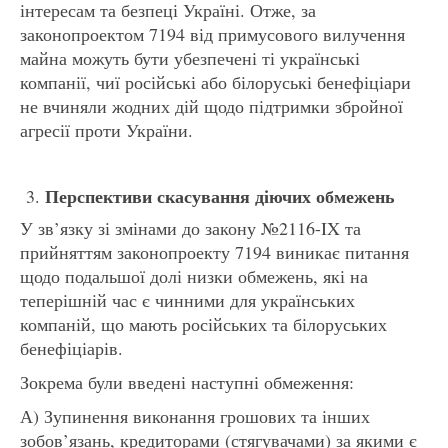
інтересам та безпеці Україні. Отже, за
законопроектом 7194 від примусового вилучення
майна можуть бути убезпечені ті українські
компанії, чиї російські або білоруські бенефіціари
не вчиняли жодних дій щодо підтримки збройної
агресії проти України.
Перспективи скасування діючих обмежень
У зв’язку зі змінами до закону №2116-IX та
прийняттям законопроекту 7194 виникає питання
щодо подальшої долі низки обмежень, які на
теперішній час є чинними для українських
компаній, що мають російських та білоруських
бенефіціарів.
Зокрема були введені наступні обмеження:
А) Зупинення виконання грошових та інших
зобов’язань, кредиторами (стягувачами) за якими є