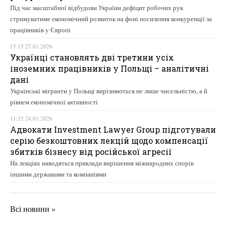
Під час масштабної відбудови України дефіцит робочих рук
стримуватиме економічний розвиток на фоні посилення конкуренції за
працівників у Європі
15:15 27.01.2026
Українці становлять дві третини усіх
іноземних працівників у Польщі – аналітичні
дані
Українські мігранти у Польщі вирізняються не лише чисельністю, а й
рівнем економічної активності
11:32 24.01.2026
Адвокати Investment Lawyer Group підготували
серію безкоштовних лекцій щодо компенсації
збитків бізнесу від російської агресії
На лекціях наводяться приклади вирішення міжнародних спорів
іншими державами та компаніями
Всі новини »