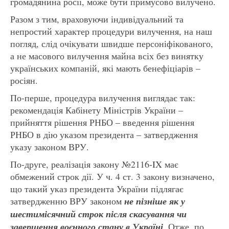
громадянина росії, може бути примусово вилучено.
Разом з тим, враховуючи індивідуальний та
непростий характер процедури вилучення, на наш
погляд, слід очікувати швидше персоніфікованого,
а не масового вилучення майна всіх без винятку
українських компаній, які мають бенефіціарів –
росіян.
По-перше, процедура вилучення виглядає так:
рекомендація Кабінету Міністрів України –
прийняття рішення РНБО – введення рішення
РНБО в дію указом президента – затвердження
указу законом ВРУ.
По-друге, реалізація закону №2116-IX має
обмежений строк дії. У ч. 4 ст. 3 закону визначено,
що такий указ президента України підлягає
затвердженню ВРУ законом
не пізніше як у
шестимісячний строк після скасування чи
завершення воєнного стану в Україні
. Отже, по