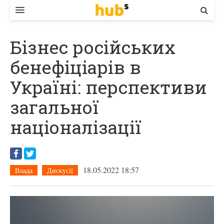
ВЛАДА
Бізнес російських
ЕКОНОМІКА
бенефіціарів в
БІЗНЕС
Україні: перспективи
СТАРТЕР
загальної
КОНТАКТИ
націоналізації
18.05.2022 18:57
Влада
Дискусії