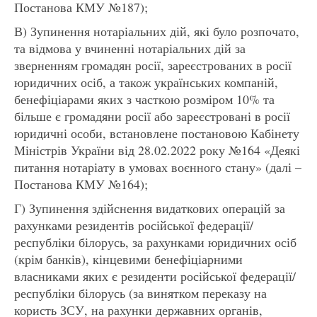
Постанова КМУ №187);
В) Зупинення нотаріальних дій, які було розпочато,
та відмова у вчиненні нотаріальних дій за
зверненням громадян росії, зареєстрованих в росії
юридичних осіб, а також українських компаній,
бенефіціарами яких з часткою розміром 10% та
більше є громадяни росії або зареєстровані в росії
юридичні особи, встановлене постановою Кабінету
Міністрів України від 28.02.2022 року №164 «Деякі
питання нотаріату в умовах воєнного стану» (далі –
Постанова КМУ №164);
Г) Зупинення здійснення видаткових операцій за
рахунками резидентів російської федерації/
республіки білорусь, за рахунками юридичних осіб
(крім банків), кінцевими бенефіціарними
власниками яких є резиденти російської федерації/
республіки білорусь (за винятком переказу на
користь ЗСУ, на рахунки державних органів,