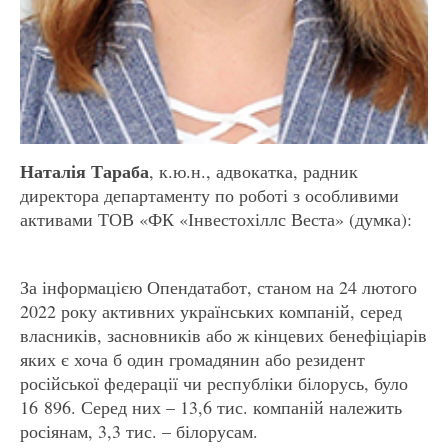
Наталія Тараба
, к.ю.н., адвокатка, радник
директора департаменту по роботі з особливими
активами ТОВ «ФК «Інвестохіллс Веста» (думка):
За інформацією Опендатабот, станом на 24 лютого
2022 року активних українських компаній, серед
власників, засновників або ж кінцевих бенефіціарів
яких є хоча б один громадянин або резидент
російської федерації чи республіки білорусь, було
16 896. Серед них – 13,6 тис. компаній належить
росіянам, 3,3 тис. – білорусам.