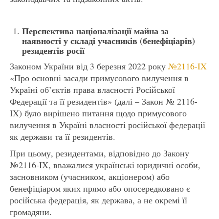
Перспектива націоналізації майна за
наявності у складі учасників (бенефіціарів)
резидентів росії
Законом України від 3 березня 2022 року
№2116-IX
«Про основні засади примусового вилучення в
Україні об’єктів права власності Російської
Федерації та її резидентів» (далі – Закон № 2116-
IX) було вирішено питання щодо примусового
вилучення в Україні власності російської федерації
як держави та її резидентів.
При цьому, резидентами, відповідно до Закону
№2116-IX, вважалися українські юридичні особи,
засновником (учасником, акціонером) або
бенефіціаром яких прямо або опосередковано є
російська федерація, як держава, а не окремі її
громадяни.