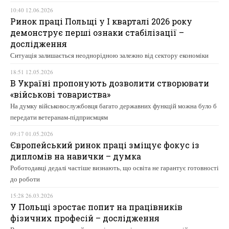
10:40 12.06.2026
Ринок праці Польщі у І кварталі 2026 року
демонструє перші ознаки стабілізації –
дослідження
Ситуація залишається неоднорідною залежно від сектору економіки
18:51 12.05.2026
В Україні пропонують дозволити створювати
«військові товариства»
На думку військовослужбовця багато державних функцій можна було б
передати ветеранам-підприємцям
09:17 01.05.2026
Європейський ринок праці зміщує фокус із
дипломів на навички – думка
Роботодавці дедалі частіше визнають, що освіта не гарантує готовності
до роботи
15:28 26.03.2026
У Польщі зростає попит на працівників
фізичних професій – дослідження