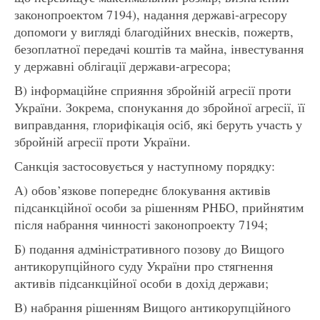
законопроектом 7194), надання державі-агресору
допомоги у вигляді благодійних внесків, пожертв,
безоплатної передачі коштів та майна, інвестування
у державні облігації держави-агресора;
В) інформаційне сприяння збройній агресії проти
України. Зокрема, спонукання до збройної агресії, її
виправдання, глорифікація осіб, які беруть участь у
збройній агресії проти України.
Санкція застосовується у наступному порядку:
А) обов’язкове попереднє блокування активів
підсанкційної особи за рішенням РНБО, прийнятим
після набрання чинності законопроекту 7194;
Б) подання адміністративного позову до Вищого
антикорупційного суду України про стягнення
активів підсанкційної особи в дохід держави;
В) набрання рішенням Вищого антикорупційного