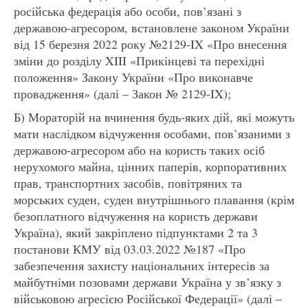
російська федерація або особи, пов’язані з
державою-агресором, встановлене законом України
від 15 березня 2022 року №2129-IX «Про внесення
зміни до розділу XIII «Прикінцеві та перехідні
положення» Закону України «Про виконавче
провадження» (далі – Закон № 2129-IX);
Б) Мораторій на вчинення будь-яких дій, які можуть
мати наслідком відчуження особами, пов’язаними з
державою-агресором або на користь таких осіб
нерухомого майна, цінних паперів, корпоративних
прав, транспортних засобів, повітряних та
морських суден, суден внутрішнього плавання (крім
безоплатного відчуження на користь держави
Україна), який закріплено підпунктами 2 та 3
постанови КМУ від 03.03.2022 №187 «Про
забезпечення захисту національних інтересів за
майбутніми позовами держави Україна у зв’язку з
військовою агресією Російської Федерації» (далі –