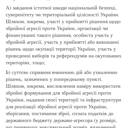
А) завдання істотної шкоди національній безпеці,
суверенітету чи територіальній цілісності України.
Шляхом, зокрема, участі у прийнятті рішення щодо
збройної агресії проти України, організації чи
фінансуванні такого рішення, особиста участь у
збройній агресії, участь у прийнятті або виконанні
рішень щодо окупації території України, участь у
проведенні виборів та референдумів на окупованих
територіях, тощо;
Б) суттєве сприяння вчиненню дій або ухваленню
рішень, зазначених у попередньому пункті.
Шляхом, зокрема, висловлення наміру використати
збройні формування для збройної агресії проти
України, надання своєї території та інфраструктури
для реалізації збройної агресії проти України,
зберігання, постачання зброї, сплата податків до
державного бюджету держави-агресора (у розмірі,
що перевищує максимальний розмір, визначений