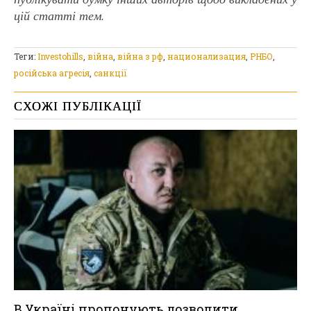
цій статті тем.
Теги:
Investohills
,
війна
,
війна з рф
,
национализация
,
РНБО
,
російська агресія
,
санкції
СХОЖІ ПУБЛІКАЦІЇ
В Україні пропонують дозволити