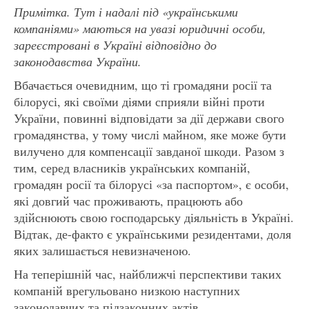
Примітка. Тут і надалі під «українськими
компаніями» маються на увазі юридичні особи,
зареєстровані в Україні відповідно до
законодавства України.
Вбачається очевидним, що ті громадяни росії та
білорусі, які своїми діями сприяли війні проти
України, повинні відповідати за дії держави свого
громадянства, у тому числі майном, яке може бути
вилучено для компенсації завданої шкоди. Разом з
тим, серед власників українських компаній,
громадян росії та білорусі «за паспортом», є особи,
які довгий час проживають, працюють або
здійснюють свою господарську діяльність в Україні.
Відтак, де-факто є українськими резидентами, доля
яких залишається невизначеною.
На теперішній час, найближчі перспективи таких
компаній врегульовано низкою наступних
законодавчих та підзаконних актів.