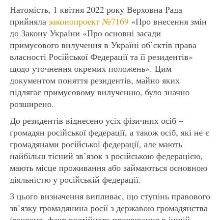
Натомість, 1 квітня 2022 року Верховна Рада
прийняла
законопроект №7169
«Про внесення змін
до Закону України «Про основні засади
примусового вилучення в Україні об’єктів права
власності Російської Федерації та її резидентів»
щодо уточнення окремих положень». Цим
документом поняття резидентів, майно яких
підлягає примусовому вилученню, було значно
розширено.
До резидентів віднесено усіх фізичних осіб –
громадян російської федерації, а також осіб, які не є
громадянами російської федерації, але мають
найбільш тісний зв’язок з російською федерацією,
мають місце проживання або займаються основною
діяльністю у російській федерації.
З цього визначення випливає, що ступінь правового
зв’язку громадянина росії з державою громадянства
(зокрема, факт постійного проживання в іншій