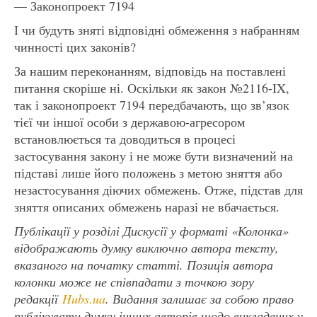
— Законопроект 7194
І чи будуть зняті відповідні обмеження з набранням
чинності цих законів?
За нашим переконанням, відповідь на поставлені
питання скоріше ні. Оскільки як закон №2116-IX,
так і законопроект 7194 передбачають, що зв’язок
тієї чи іншої особи з державою-агресором
встановлюється та доводиться в процесі
застосування закону і не може бути визначений на
підставі лише його положень з метою зняття або
незастосування діючих обмежень. Отже, підстав для
зняття описаних обмежень наразі не вбачається.
Публікації у розділі Дискусії у форматі «Колонка»
відображають думку виключно автора тексту,
вказаного на початку статті. Позиція автора
колонки може не співпадати з точкою зору
редакції
Hubs.ua
. Видання залишає за собою право
публікувати думку інших авторів щодо викладених у