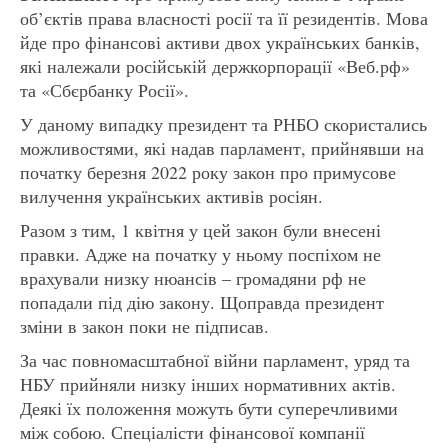
об’єктів права власності росії та її резидентів. Мова
йде про фінансові активи двох українських банків,
які належали російській держкорпорації «Веб.рф»
та «Сбєрбанку Росії».
У даному випадку президент та РНБО скористались
можливостями, які надав парламент, прийнявши на
початку березня 2022 року закон про примусове
вилучення українських активів росіян.
Разом з тим, 1 квітня у цей закон були внесені
правки. Адже на початку у ньому поспіхом не
врахували низку нюансів – громадяни рф не
попадали під дію закону. Щоправда президент
зміни в закон поки не підписав.
За час повномасштабної війни парламент, уряд та
НБУ прийняли низку інших нормативних актів.
Деякі їх положення можуть бути суперечливими
між собою. Спеціалісти фінансової компанії