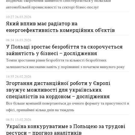
Водночас скорочення зайнятості спостерігається у польській
автомобільній промисловості та секторі бізнес-послуг
10:27 26.03.2026
Який вплив має радіатор на
енергоефективність комерційних об’єктів
08:34 16.03.2026
У Польщі зростає безробіття та скорочується
зайнятість у бізнесі – дослідження
Темпи зростання рівня безробіття та кількості безробітних
залишаються високими навіть у порівнянні з початком минулого року
14:35 24.02.2026
Згортання дистанційної роботи у Європі
звужує можливості для українських
спеціалістів за кордоном – дослідження
Все більше компаній повертаються до очного формату та присутності в
офісі, принаймні кілька днів на тиждень
08:51 13.02.2026
Україна конкуруватиме з Польщею за трудові
ресурси – прогноз аналітиків