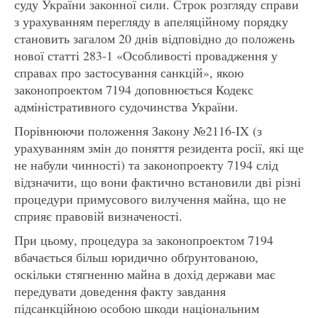
суду України законної сили. Строк розгляду справи
з урахуванням перегляду в апеляційному порядку
становить загалом 20 днів відповідно до положень
нової статті 283-1 «Особливості провадження у
справах про застосування санкцій», якою
законопроектом 7194 доповнюється Кодекс
адміністративного судочинства України.
Порівнюючи положення Закону №2116-IX (з
урахуванням змін до поняття резидента росії, які ще
не набули чинності) та законопроекту 7194 слід
відзначити, що вони фактично встановили дві різні
процедури примусового вилучення майна, що не
сприяє правовій визначеності.
При цьому, процедура за законопроектом 7194
вбачається більш юридично обґрунтованою,
оскільки стягненню майна в дохід держави має
передувати доведення факту завдання
підсанкційною особою шкоди національним