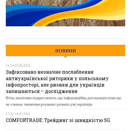
НОВИНИ
14:24 05.08.2026
Зафіксовано незначне послаблення
антиукраїнської риторики у польському
інфопросторі, але ризики для українців
залишаються – дослідження
Втім, аналітики підкреслюють, що інформаційна деескалація поки що
не означає зниження реальних ризиків для українців
17:42 14.07.2026
COMFORTRADE: Трейдинг зі швидкістю 5G