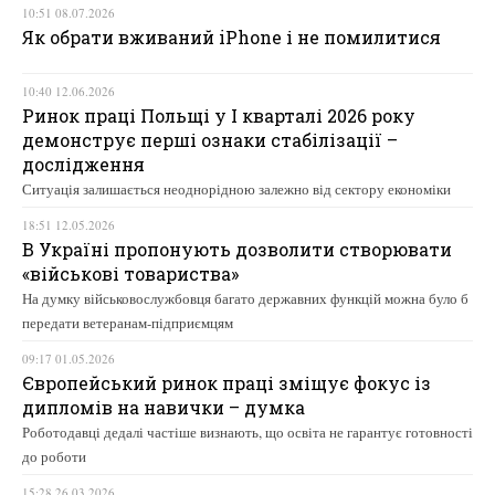
10:51 08.07.2026
Як обрати вживаний iPhone і не помилитися
10:40 12.06.2026
Ринок праці Польщі у І кварталі 2026 року
демонструє перші ознаки стабілізації –
дослідження
Ситуація залишається неоднорідною залежно від сектору економіки
18:51 12.05.2026
В Україні пропонують дозволити створювати
«військові товариства»
На думку військовослужбовця багато державних функцій можна було б
передати ветеранам-підприємцям
09:17 01.05.2026
Європейський ринок праці зміщує фокус із
дипломів на навички – думка
Роботодавці дедалі частіше визнають, що освіта не гарантує готовності
до роботи
15:28 26.03.2026