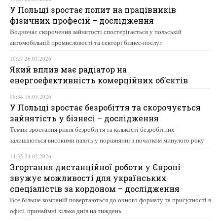
У Польщі зростає попит на працівників
фізичних професій – дослідження
Водночас скорочення зайнятості спостерігається у польській
автомобільній промисловості та секторі бізнес-послуг
10:27 26.03.2026
Який вплив має радіатор на
енергоефективність комерційних об’єктів
08:34 16.03.2026
У Польщі зростає безробіття та скорочується
зайнятість у бізнесі – дослідження
Темпи зростання рівня безробіття та кількості безробітних
залишаються високими навіть у порівнянні з початком минулого року
14:35 24.02.2026
Згортання дистанційної роботи у Європі
звужує можливості для українських
спеціалістів за кордоном – дослідження
Все більше компаній повертаються до очного формату та присутності в
офісі, принаймні кілька днів на тиждень