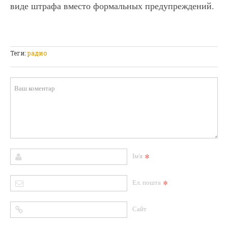
виде штрафа вместо формальных предупреждений.
Теги:
радио
*
Ім'я
*
Ел. пошта
Сайт