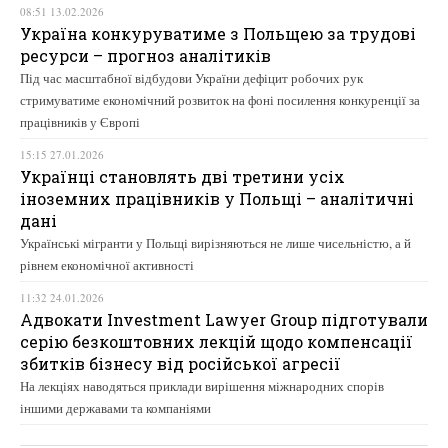
08:51 13.02.2026
Україна конкуруватиме з Польщею за трудові
ресурси – прогноз аналітиків
Під час масштабної відбудови України дефіцит робочих рук
стримуватиме економічний розвиток на фоні посилення конкуренції за
працівників у Європі
15:15 27.01.2026
Українці становлять дві третини усіх
іноземних працівників у Польщі – аналітичні
дані
Українські мігранти у Польщі вирізняються не лише чисельністю, а й
рівнем економічної активності
11:32 24.01.2026
Адвокати Investment Lawyer Group підготували
серію безкоштовних лекцій щодо компенсації
збитків бізнесу від російської агресії
На лекціях наводяться приклади вирішення міжнародних спорів
іншими державами та компаніями