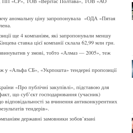
, ПП «СР», ТОВ «Верітас Полтава», ТОВ «АО
нижчу аномальну ціну запропонувала «ОДА «Пятая
лена.
иції ще 4 компаніям, які запропонували меншу
нцева ставка цієї компанії склала 62,99 млн грн.
 звинуватив у змові, тобто «Алмаз — 2005», теж
ніж у «Альфа СБ», «Укрпошта» тендерні пропозиції
країни «Про публічні закупівлі», підставою для
 факт, що суб’єкт господарювання (учасник)
до відповідальності за вчинення антиконкурентних
езультатів тендерів».
мпаніям державні замовники зобов’язані