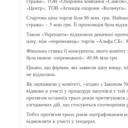
стража», ТОВ «Охоронна компанія «Самсон»
«Центр», ТОВ «Агенція охорони «Кольчуга».
Стартова ціна торгів біля 86 млн. грн. Най
стража» – 5 млн грн. Її пропозиція була відхи
Також «Укрпошта» відхилила дешевші пропоз
ціну, ніж «переможець» торгів «Альфа СБ». Кі
Фінальна ставка її конкурента, якого комітет
була нижче «переможної»: 49,86 млн грн.
Цікаво, що фірмам, які заявили ціну вищу, 
не відхиляла.
Як зауважили у комітеті, «згідно з Законом У
відмови в участі у процедурі закупівлі є той
протягом останніх трьох років притягувався 
узгоджених дій, що стосуються спотворення р
Тобто протягом трьох років оштрафованим ко
відмовляти в участі у тендерах.