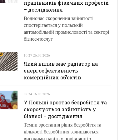
працівників фізичних професій
– дослідження
Водночас скорочення зайнятості
спостерігається у польській
автомобільній промисловості та секторі
бізнес-послуг
10:27 26.03.2026
Який вплив має радіатор на
енергоефективність
комерційних об’єктів
08:34 16.03.2026
У Польщі зростає безробіття та
скорочується зайнятість у
бізнесі – дослідження
Темпи зростання рівня безробіття та
кількості безробітних залишаються
високими навіть у порівнянні з