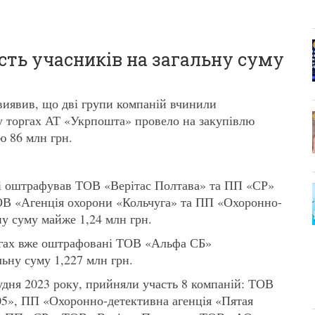
сть учасників на загальну суму
иявив, що дві групи компаній вчинили
і у торгах АТ «Укрпошта» провело на закупівлю
ю 86 млн грн.
і оштрафував ТОВ «Верітас Полтава» та ПП «СР»
 ТОВ «Агенція охорони «Кольчуга» та ПП «Охоронно-
ну суму майже 1,24 млн грн.
оргах вже оштрафовані ТОВ «Альфа СБ»
ьну суму 1,227 млн грн.
удня 2023 року, прийняли участь 8 компаній: ТОВ
5», ПП «Охоронно-детективна агенція «Пятая