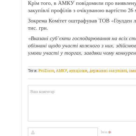
Крім того, в АМКУ повідомили про виявлену
закупівлі профілів з очікуваною вартістю 26 
Зокрема Комітет оштрафував ТОВ «Гоулден л
тис. грн.
«Вказані суб’єкти господарювання на всіх ст
обізнані щодо участі кожного з них, здійсн
умови участі у торгах, завдяки чому конкур
Теги:
ProZorro
,
АМКУ
,
аукціони
,
державні закупівлі
,
змо
*
Ім'я