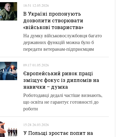
18:51 12.05.2026
В Україні пропонують
дозволити створювати
«військові товариства»
На думку військовослужбовця багато
державних функцій можна було б
передати ветеранам-підприємцям
09:17 01.05.2026
Європейський ринок праці
зміщує фокус із дипломів на
навички – думка
Роботодавці дедалі частіше визнають,
що освіта не гарантує готовності до
роботи
15:28 26.03.2026
У Польщі зростає попит на