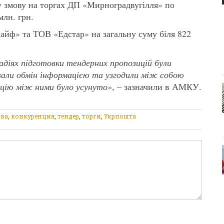
 змову на торгах ДП «Мирноградвугілля» по
млн. грн.
айф» та ТОВ «Едстар» на загальну суму біля 822
адіях підготовки тендерних пропозицій були
ювали обмін інформацією та узгодили між собою
енцію між ними було усунуто»
, – зазначили в АМКУ.
ва
,
конкуренция
,
тендер
,
торги
,
Укрпошта