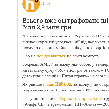
Hubs
Всього вже оштрафовано ші
біля 2,9 млн грн
Антимонопольний комітет України (АМКУ) в
антиконкурентні узгоджені дії під час участ
послуг з охорони майна з очікуваною вартіст
Про це
повідомляється
на сайті комітету.
Зокрема, АМКУ за змову між собою у тендер
на загальну суму 435,7 тис. грн. А також –
детективна агенція «Пятая стража» на загаль
Hubs.ua
Як раніше
писав
, за змову у цих т
(переможець) та ПП «Алмаз — 2005» на загал
На аукціоні, який
«Укрпошта» провела
23 гр
«Альфа СБ» (переможець), ПП «Алмаз — 200