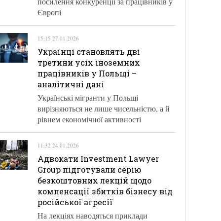
посилення конкуренції за працівників у
Європі
15:15 27.01.2026
Українці становлять дві
третини усіх іноземних
працівників у Польщі –
аналітичні дані
Українські мігранти у Польщі
вирізняються не лише чисельністю, а й
рівнем економічної активності
11:32 24.01.2026
Адвокати Investment Lawyer
Group підготували серію
безкоштовних лекцій щодо
компенсації збитків бізнесу від
російської агресії
На лекціях наводяться приклади