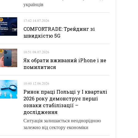
українців
17:42 14.07.2026
COMFORTRADE: Трейдинг зі
швидкістю 5G
10:51 08.07.2026
Як обрати вживаний iPhone і не
помилитися
10:40 12.06.2026
Ринок праці Польщі у І кварталі
2026 року демонструє перші
ознаки стабілізації –
дослідження
Ситуація залишається неоднорідною
залежно від сектору економіки