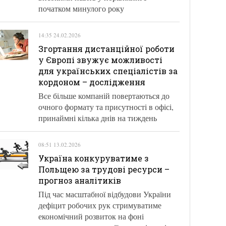
початком минулого року
14:35 24.02.2026
Згортання дистанційної роботи
у Європі звужує можливості
для українських спеціалістів за
кордоном – дослідження
Все більше компаній повертаються до
очного формату та присутності в офісі,
принаймні кілька днів на тиждень
08:51 13.02.2026
Україна конкуруватиме з
Польщею за трудові ресурси –
прогноз аналітиків
Під час масштабної відбудови України
дефіцит робочих рук стримуватиме
економічний розвиток на фоні