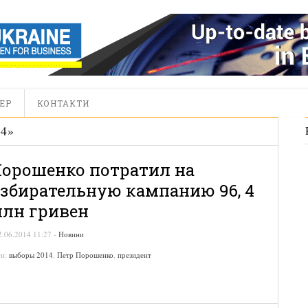
ЕР
КОНТАКТИ
4
»
орошенко потратил на
збирательную кампанию 96, 4
лн гривен
2.06.2014 11:27
-
Новини
ги:
выборы 2014
,
Петр Порошенко
,
президент