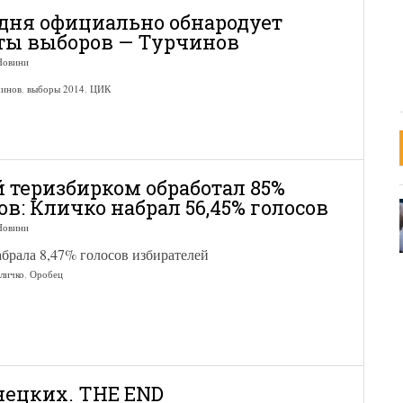
дня официально обнародует
ты выборов — Турчинов
Новини
чинов
,
выборы 2014
,
ЦИК
 теризбирком обработал 85%
в: Кличко набрал 56,45% голосов
Новини
брала 8,47% голосов избирателей
личко
,
Оробец
нецких. THE END