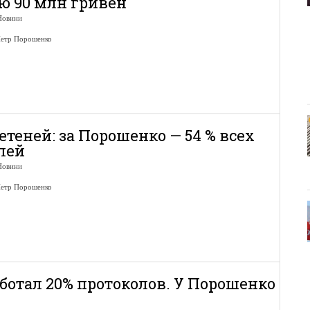
 90 млн гривен
Новини
етр Порошенко
етеней: за Порошенко — 54 % всех
лей
Новини
етр Порошенко
ботал 20% протоколов. У Порошенко