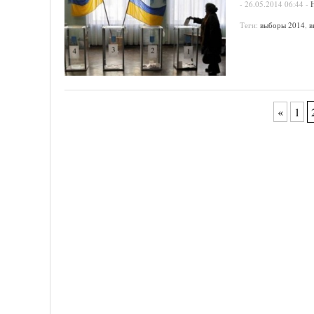
-
26.05.2014 06:44
-
Теги:
выборы 2014
,
в
«
1