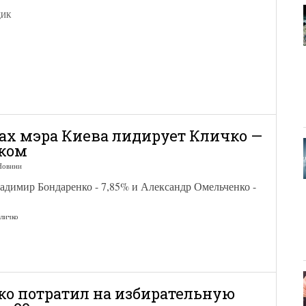
ЦИК
ах мэра Киева лидирует Кличко —
рком
Новини
адимир Бондаренко - 7,85% и Александр Омельченко -
личко
о потратил на избирательную