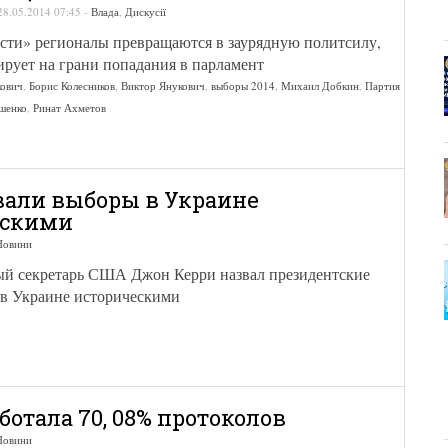
28.05.2014 07:45
-
Влада
,
Дискусії
асти» регионалы превращаются в заурядную политсилу,
ирует на грани попадания в парламент
кович
,
Борис Колесников
,
Виктор Янукович
,
выборы 2014
,
Михаил Добкин
,
Партия
шенко
,
Ринат Ахметов
али выборы в Украине
ескими
Новини
ый секретарь США Джон Керри назвал президентские
 в Украине историческими
ботала 70, 08% протоколов
Новини