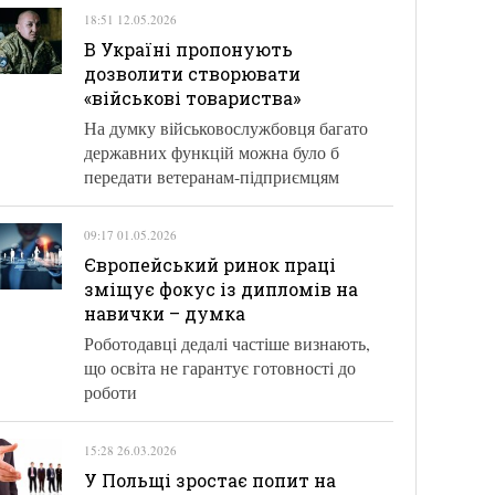
18:51 12.05.2026
В Україні пропонують
дозволити створювати
«військові товариства»
На думку військовослужбовця багато
державних функцій можна було б
передати ветеранам-підприємцям
09:17 01.05.2026
Європейський ринок праці
зміщує фокус із дипломів на
навички – думка
Роботодавці дедалі частіше визнають,
що освіта не гарантує готовності до
роботи
15:28 26.03.2026
У Польщі зростає попит на