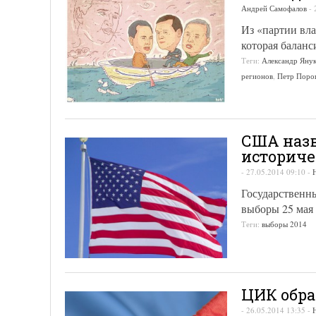
Андрей Самофалов
-
Из «партии вл
которая баланс
Теги:
Александр Яну
регионов
,
Петр Поро
США назв
историч
-
27.05.2014 09:10
-
Государственн
выборы 25 мая
Теги:
выборы 2014
ЦИК обра
-
26.05.2014 13:35
-