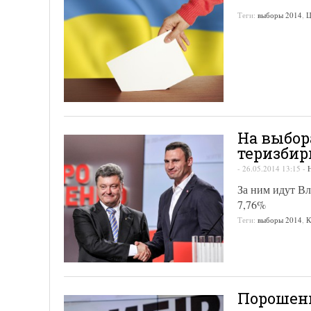
Теги:
выборы 2014
,
На выбор
теризби
-
26.05.2014 13:15
-
За ним идут Вл
7,76%
Теги:
выборы 2014
,
К
Порошенк