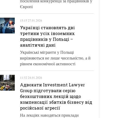
посилення конкуренції за працівників у
Європі
15:15 27.01.2026
Українці становлять дві
третини усіх іноземних
працівників у Польщі –
аналітичні дані
Українські мігранти у Польщі
вирізняються не лише чисельністю, а й
рівнем економічної активності
11:32 24.01.2026
Адвокати Investment Lawyer
Group підготували серію
безкоштовних лекцій щодо
компенсації збитків бізнесу від
російської агресії
На лекціях наводяться приклади