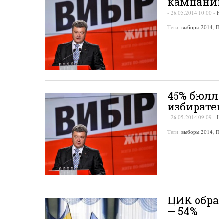
кампанию
-
26.05.2014 10:00
-
Теги:
выборы 2014
,
П
45% бюлл
избирате
-
26.05.2014 09:09
-
Теги:
выборы 2014
,
П
ЦИК обра
— 54%