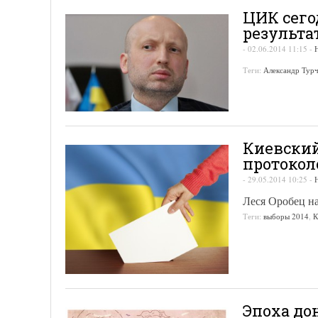
ЦИК сего
результа
-
02.06.2014 11:15
-
Теги:
Александр Тур
Киевский
протоколо
-
29.05.2014 10:25
-
Леся Оробец на
Теги:
выборы 2014
,
К
Эпоха до