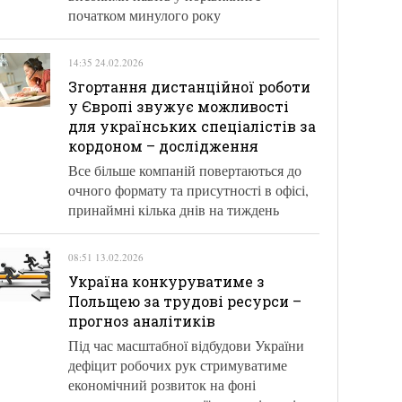
початком минулого року
14:35 24.02.2026
Згортання дистанційної роботи
у Європі звужує можливості
для українських спеціалістів за
кордоном – дослідження
Все більше компаній повертаються до
очного формату та присутності в офісі,
принаймні кілька днів на тиждень
08:51 13.02.2026
Україна конкуруватиме з
Польщею за трудові ресурси –
прогноз аналітиків
Під час масштабної відбудови України
дефіцит робочих рук стримуватиме
економічний розвиток на фоні