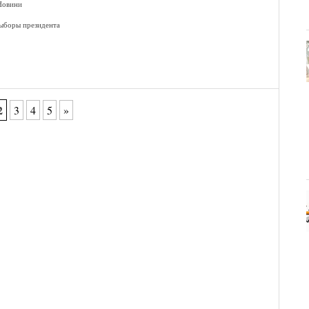
Новини
ыборы президента
2
3
4
5
»