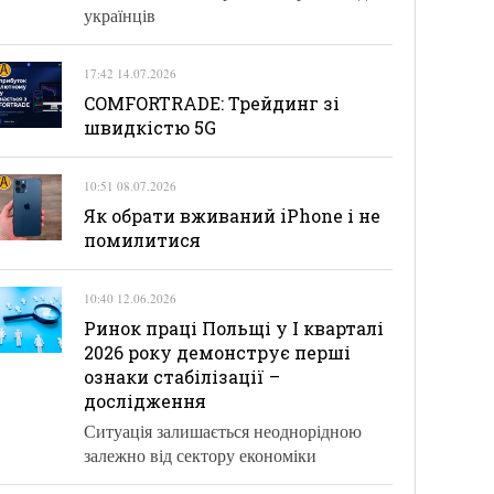
українців
17:42 14.07.2026
COMFORTRADE: Трейдинг зі
швидкістю 5G
10:51 08.07.2026
Як обрати вживаний iPhone і не
помилитися
10:40 12.06.2026
Ринок праці Польщі у І кварталі
2026 року демонструє перші
ознаки стабілізації –
дослідження
Ситуація залишається неоднорідною
залежно від сектору економіки