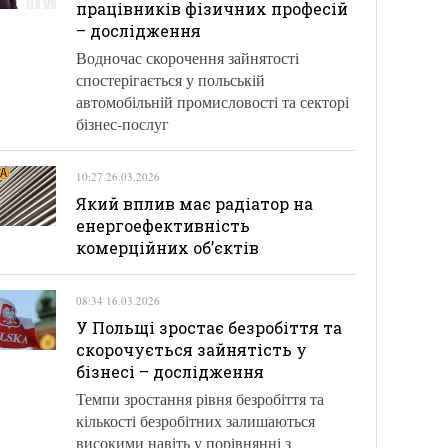
працівників фізичних професій
– дослідження
Водночас скорочення зайнятості
спостерігається у польській
автомобільній промисловості та секторі
бізнес-послуг
10:27 26.03.2026
Який вплив має радіатор на
енергоефективність
комерційних об’єктів
08:34 16.03.2026
У Польщі зростає безробіття та
скорочується зайнятість у
бізнесі – дослідження
Темпи зростання рівня безробіття та
кількості безробітних залишаються
високими навіть у порівнянні з