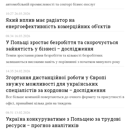
автомобільній промисловості та секторі бізнес-послуг
10:27 26.03.2026
Який вплив має радіатор на
енергоефективність комерційних об’єктів
08:34 16.03.2026
У Польщі зростає безробіття та скорочується
зайнятість у бізнесі – дослідження
Темпи зростання рівня безробіття та кількості безробітних
залишаються високими навіть у порівнянні з початком минулого року
14:35 24.02.2026
Згортання дистанційної роботи у Європі
звужує можливості для українських
спеціалістів за кордоном – дослідження
Все більше компаній повертаються до очного формату та присутності в
офісі, принаймні кілька днів на тиждень
08:51 13.02.2026
Україна конкуруватиме з Польщею за трудові
ресурси – прогноз аналітиків