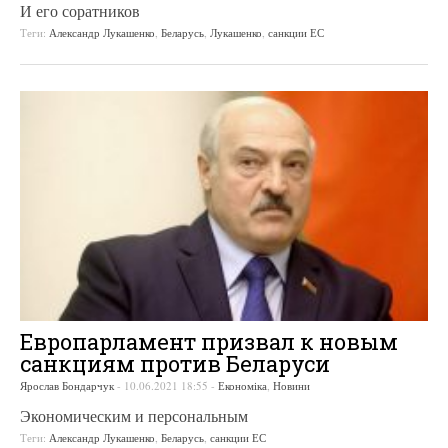
И его соратников
Теги:
Александр Лукашенко
,
Беларусь
,
Лукашенко
,
санкции ЕС
Европарламент призвал к новым
санкциям против Беларуси
Ярослав Бондарчук
-
10.06.2021 18:55
-
Економіка
,
Новини
Экономическим и персональным
Теги:
Александр Лукашенко
,
Беларусь
,
санкции ЕС