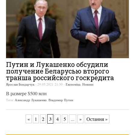
Путин и Лукашенко обсудили
получение Беларусью второго
транша российского госкредита
Ярослав Бондарчук
-
29.05.2021 21:30
-
Економіка
,
Новини
В размере $500 млн
Теги:
Александр Лукашенко
,
Владимир Путин
3
«
1
2
4
5
...
»
Остання »