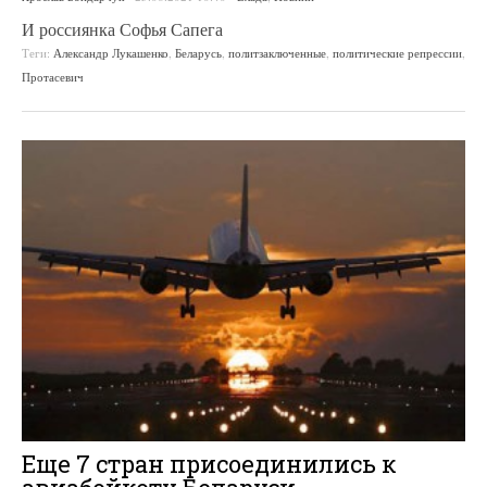
И россиянка Софья Сапега
Теги:
Александр Лукашенко
,
Беларусь
,
политзаключенные
,
политические репрессии
,
Протасевич
Еще 7 стран присоединились к