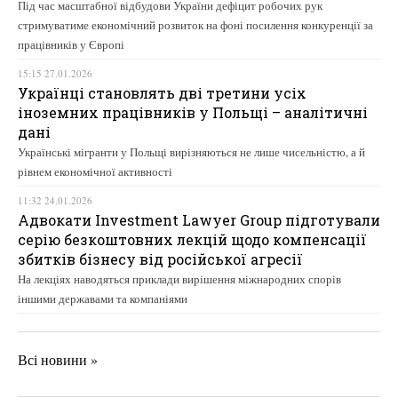
Під час масштабної відбудови України дефіцит робочих рук
стримуватиме економічний розвиток на фоні посилення конкуренції за
працівників у Європі
15:15 27.01.2026
Українці становлять дві третини усіх
іноземних працівників у Польщі – аналітичні
дані
Українські мігранти у Польщі вирізняються не лише чисельністю, а й
рівнем економічної активності
11:32 24.01.2026
Адвокати Investment Lawyer Group підготували
серію безкоштовних лекцій щодо компенсації
збитків бізнесу від російської агресії
На лекціях наводяться приклади вирішення міжнародних спорів
іншими державами та компаніями
Всі новини »