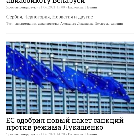
авиабойкоту Беларуси
Ярослав Бондарчук
-
21.06.2021 15:00
-
Економіка
,
Новини
Сербия, Черногория, Норвегия и другие
Теги:
авиакомпании
,
авиаперелеты
,
Александр Лукашенко
,
Беларусь
,
санкции
ЕС одобрил новый пакет санкций
против режима Лукашенко
Ярослав Бондарчук
-
21.06.2021 14:20
-
Економіка
,
Новини