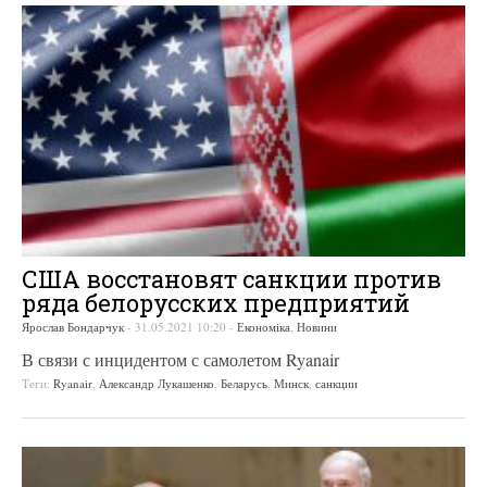
США восстановят санкции против
ряда белорусских предприятий
Ярослав Бондарчук
-
31.05.2021 10:20
-
Економіка
,
Новини
В связи с инцидентом с самолетом Ryanair
Теги:
Ryanair
,
Александр Лукашенко
,
Беларусь
,
Минск
,
санкции