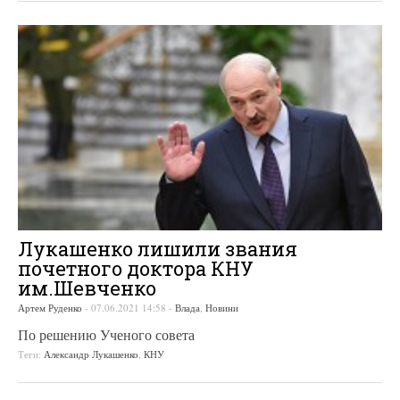
Лукашенко лишили звания
почетного доктора КНУ
им.Шевченко
Артем Руденко
-
07.06.2021 14:58
-
Влада
,
Новини
По решению Ученого совета
Теги:
Александр Лукашенко
,
КНУ