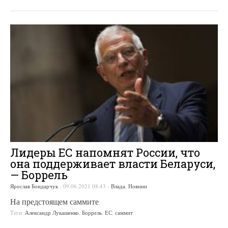
Лидеры ЕС напомнят России, что
она поддерживает власти Беларуси,
— Боррель
Ярослав Бондарчук
-
09.06.2021 08:43
-
Влада
,
Новини
На предстоящем саммите
Теги:
Александр Лукашенко
,
Боррель
,
ЕС
,
саммит