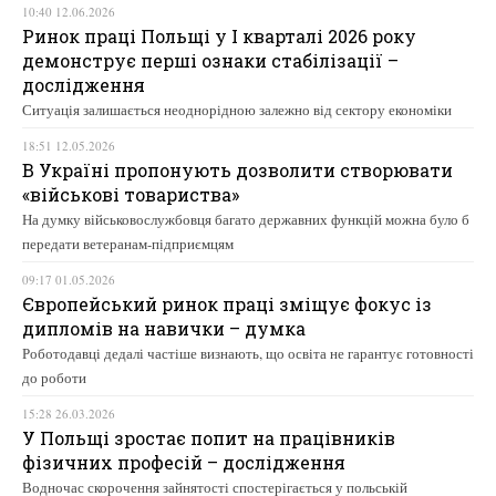
10:40 12.06.2026
Ринок праці Польщі у І кварталі 2026 року
демонструє перші ознаки стабілізації –
дослідження
Ситуація залишається неоднорідною залежно від сектору економіки
18:51 12.05.2026
В Україні пропонують дозволити створювати
«військові товариства»
На думку військовослужбовця багато державних функцій можна було б
передати ветеранам-підприємцям
09:17 01.05.2026
Європейський ринок праці зміщує фокус із
дипломів на навички – думка
Роботодавці дедалі частіше визнають, що освіта не гарантує готовності
до роботи
15:28 26.03.2026
У Польщі зростає попит на працівників
фізичних професій – дослідження
Водночас скорочення зайнятості спостерігається у польській