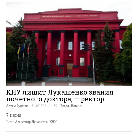
КНУ лишит Лукашенко звания
почетного доктора, — ректор
Артем Руденко
-
31.05.2021 14:59
-
Влада
,
Новини
7 июня
Теги:
Александр Лукашенко
,
КНУ