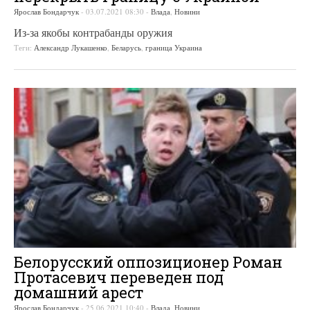
Ярослав Бондарчук
-
03.07.2021 08:30
-
Влада
,
Новини
Из-за якобы контрабанды оружия
Теги:
Александр Лукашенко
,
Беларусь
,
граница Украина
Белорусский оппозиционер Роман
Протасевич переведен под
домашний арест
Ярослав Бондарчук
-
25.06.2021 10:40
-
Влада
,
Новини