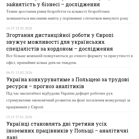
зайнятість у бізнесі – дослідження
Темпи зростання рівня безробіття та кількості безробітних
залишаються високими навіть у порівнянні з початком минулого року
14:35 24.02.2026
Згортання дистанційної роботи у Європі
звужує можливості для українських
спеціалістів за кордоном – дослідження
Все більше компаній повертаються до очного формату та присутності в
офісі, принаймні кілька днів на тиждень
08:51 13.02.2026
Україна конкуруватиме з Польщею за трудові
ресурси – прогноз аналітиків
Під час масштабної відбудови України дефіцит робочих рук
стримуватиме економічний розвиток на фоні посилення конкуренції за
працівників у Європі
15:15 27.01.2026
Українці становлять дві третини усіх
іноземних працівників у Польщі – аналітичні
дані