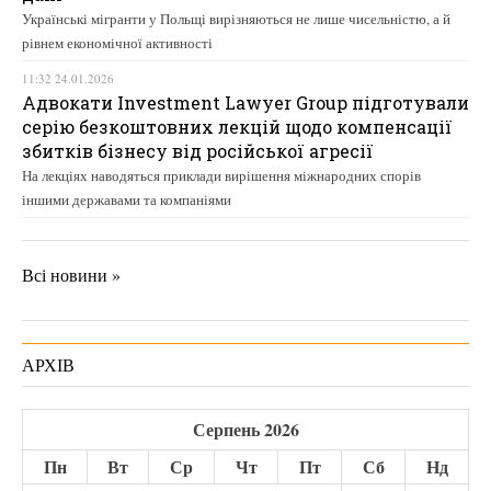
Українські мігранти у Польщі вирізняються не лише чисельністю, а й
рівнем економічної активності
11:32 24.01.2026
Адвокати Investment Lawyer Group підготували
серію безкоштовних лекцій щодо компенсації
збитків бізнесу від російської агресії
На лекціях наводяться приклади вирішення міжнародних спорів
іншими державами та компаніями
Всі новини »
АРХІВ
Серпень 2026
Пн
Вт
Ср
Чт
Пт
Сб
Нд