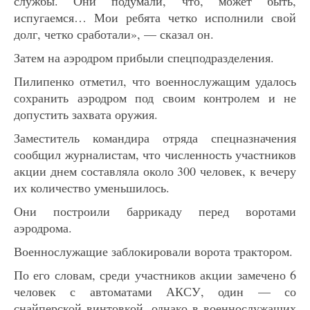
службы. Они подумали, что, может быть,
испугаемся… Мои ребята четко исполнили свой
долг, четко сработали», — сказал он.
Затем на аэродром прибыли спецподразделения.
Пилипенко отметил, что военнослужащим удалось
сохранить аэродром под своим контролем и не
допустить захвата оружия.
Заместитель командира отряда спецназначения
сообщил журналистам, что численность участников
акции днем составляла около 300 человек, к вечеру
их количество уменьшилось.
Они построили баррикаду перед воротами
аэродрома.
Военнослужащие заблокировали ворота трактором.
По его словам, среди участников акции замечено 6
человек с автоматами АКСУ, один — со
снайперской винтовкой, однако в военнослужащих