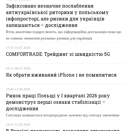
Зафіксовано незначне послаблення
антиукраїнської риторики у польському
інфопросторі, але ризики для українців
залишаються – дослідження
Втім, аналітики підкреслюють, що інформаційна деескалація поки що
не означає зниження реальних ризиків для українців
17:42 14.07.2026
COMFORTRADE: Трейдинг зі швидкістю 5G
10:51 08.07.2026
Як обрати вживаний iPhone і не помилитися
10:40 12.06.2026
Ринок праці Польщі у І кварталі 2026 року
демонструє перші ознаки стабілізації –
дослідження
Ситуація залишається неоднорідною залежно від сектору економіки
18:51 12.05.2026
В Україні пропонують дозволити створювати