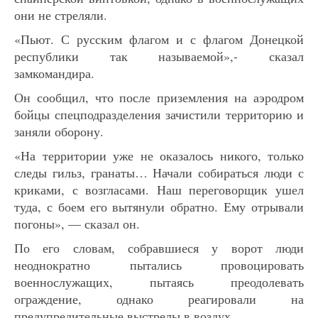
они не стреляли.
«Пьют. С русским флагом и с флагом Донецкой
республики так называемой»,- сказал
замкомандира.
Он сообщил, что после приземления на аэродром
бойцы спецподразделения зачистили территорию и
заняли оборону.
«На территории уже не оказалось никого, только
следы гильз, гранаты… Начали собираться люди с
криками, с возгласами. Наш переговорщик ушел
туда, с боем его вытянули обратно. Ему отрывали
погоны», — сказал он.
По его словам, собравшиеся у ворот люди
неоднократно пытались провоцировать
военнослужащих, пытаясь преодолевать
ограждение, однако реагировали на
предупредительные выстрелы в воздух.