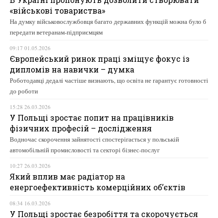
«військові товариства»
На думку військовослужбовця багато державних функцій можна було б
передати ветеранам-підприємцям
09:17 01.05.2026
Європейський ринок праці зміщує фокус із
дипломів на навички – думка
Роботодавці дедалі частіше визнають, що освіта не гарантує готовності
до роботи
15:28 26.03.2026
У Польщі зростає попит на працівників
фізичних професій – дослідження
Водночас скорочення зайнятості спостерігається у польській
автомобільній промисловості та секторі бізнес-послуг
10:27 26.03.2026
Який вплив має радіатор на
енергоефективність комерційних об’єктів
08:34 16.03.2026
У Польщі зростає безробіття та скорочується