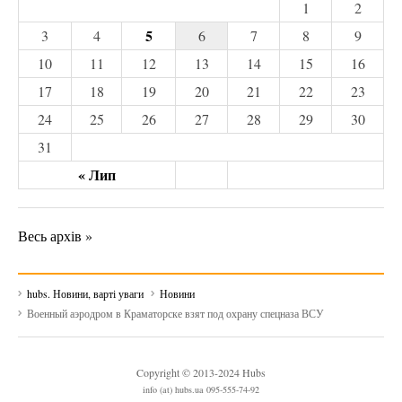
1
2
5
3
4
6
7
8
9
10
11
12
13
14
15
16
17
18
19
20
21
22
23
24
25
26
27
28
29
30
31
« Лип
Весь архів »
hubs. Новини, варті уваги
Новини
Военный аэродром в Краматорске взят под охрану спецназа ВСУ
Copyright © 2013-2024 Hubs
info (at) hubs.ua 095-555-74-92