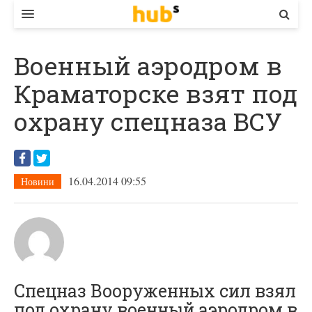
ВЛАДА
Военный аэродром в
ЕКОНОМІКА
Краматорске взят под
БІЗНЕС
охрану спецназа ВСУ
СТАРТЕР
КОНТАКТИ
16.04.2014 09:55
Новини
Спецназ Вооруженных сил взял
под охрану военный аэродром в