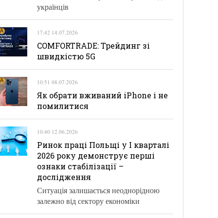
українців
17:42 14.07.2026
COMFORTRADE: Трейдинг зі
швидкістю 5G
10:51 08.07.2026
Як обрати вживаний iPhone і не
помилитися
10:40 12.06.2026
Ринок праці Польщі у І кварталі
2026 року демонструє перші
ознаки стабілізації –
дослідження
Ситуація залишається неоднорідною
залежно від сектору економіки