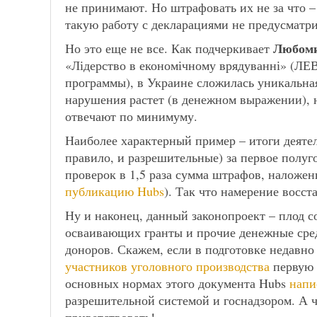
не принимают. Но штрафовать их не за что 
такую работу с декларациями не предусматри
Любоми
Но это еще не все. Как подчеркивает
«Лідерство в економічному врядуванні» (ЛЕВ
программы), в Украине сложилась уникальная
нарушения растет (в денежном выражении), 
отвечают по минимуму.
Наиболее характерный пример – итоги деяте
правило, и разрешительные) за первое полуго
проверок в 1,5 раза сумма штрафов, наложенн
публикацию Hubs
). Так что намерение восст
Ну и наконец, данный законопроект – плод с
осваивающих гранты и прочие денежные сре
доноров. Скажем, если в подготовке недавн
участников уголовного производства
первую 
основных нормах этого документа Hubs
напи
разрешительной системой и госнадзором. А 