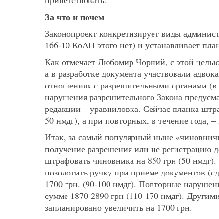
приветствовать!
За что и почем
Законопроект конкретизирует виды админис
166-10 КоАП этого нет) и устанавливает пла
Как отмечает Любомир Чорний, с этой целью
а в разработке документа участвовали адвок
отношениях с разрешительными органами (в т.
нарушения разрешительного Закона предусм
редакции – уравниловка. Сейчас планка штра
50 нмдг), а при повторных, в течение года, – 
Итак, за самый популярный ныне «чиновничи
получение разрешения или не регистрацию де
штрафовать чиновника на 850 грн (50 нмдг).
позолотить ручку при приеме документов (с
1700 грн. (90-100 нмдг). Повторные наруше
сумме 1870-2890 грн (110-170 нмдг). Други
запланировано увеличить на 1700 грн.