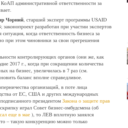
– КоАП административной ответственности за
вает.
р Чорний
, старший эксперт программы USAID
; законопроект разработан при участии экспертов
 ситуация, когда ответственность бизнеса за
но при этом чиновники за свои прегрешения
льности контролирующих органов (они же, как
дие 2017 г., когда при сокращении количества
ых на бизнес, увеличилась в 7 раз (см.
ановить баланс вполне справедливое.
оперничества организаций, в поте лица
дства от ЕС, США и других международных
о подписанного президентом
Закона о защите прав
скрипку играл Совет бизнес-омбудсмена (об
сал еще в мае
), то ЛЕВ вплотную занялся
что – такую конкуренцию можно только