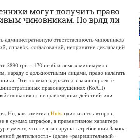
нники могут получить право
вым чиновникам. Но вряд ли
ить административную ответственность чиновников
ий, справок, согласований, непринятие деклараций
ть 2890 грн – 170 необлагаемых минимумов
чем, наряду с должностными лицами, право налагать
ники. Эти нормы содержатся в законопроекте
административных правонарушениях (КоАП)
зяйствования от неправомерных действий или
ая. Но, как заметила
Hubs
один из его авторов,
 не в суммах штрафов, а превентивном характере
 уразумеют, что нельзя нарушать требования Закона
венной деятельности» (далее «разрешительный»