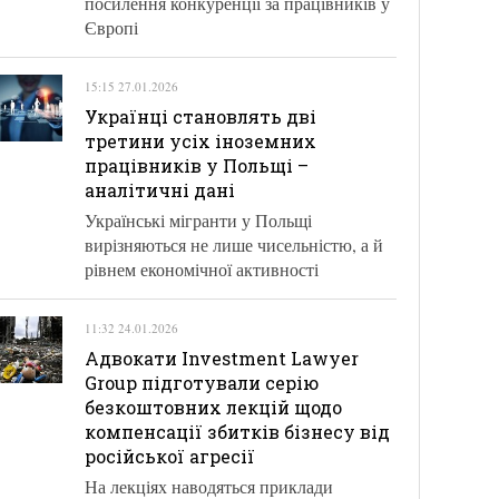
посилення конкуренції за працівників у
Європі
15:15 27.01.2026
Українці становлять дві
третини усіх іноземних
працівників у Польщі –
аналітичні дані
Українські мігранти у Польщі
вирізняються не лише чисельністю, а й
рівнем економічної активності
11:32 24.01.2026
Адвокати Investment Lawyer
Group підготували серію
безкоштовних лекцій щодо
компенсації збитків бізнесу від
російської агресії
На лекціях наводяться приклади