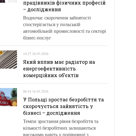
працівників фізичних професій
– дослідження
Водночас скорочення зайнятості
спостерігається у польській
автомобільній промисловості та секторі
бізнес-послуг
10:27 26.03.2026
Який вплив має радіатор на
енергоефективність
комерційних об’єктів
08:34 16.03.2026
У Польщі зростає безробіття та
скорочується зайнятість у
бізнесі – дослідження
Темпи зростання рівня безробіття та
кількості безробітних залишаються
високими навіть у порівнянні з