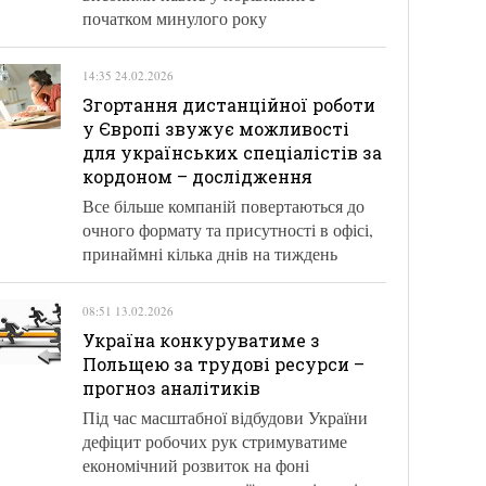
початком минулого року
14:35 24.02.2026
Згортання дистанційної роботи
у Європі звужує можливості
для українських спеціалістів за
кордоном – дослідження
Все більше компаній повертаються до
очного формату та присутності в офісі,
принаймні кілька днів на тиждень
08:51 13.02.2026
Україна конкуруватиме з
Польщею за трудові ресурси –
прогноз аналітиків
Під час масштабної відбудови України
дефіцит робочих рук стримуватиме
економічний розвиток на фоні