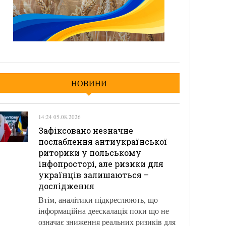
НОВИНИ
14:24 05.08.2026
Зафіксовано незначне
послаблення антиукраїнської
риторики у польському
інфопросторі, але ризики для
українців залишаються –
дослідження
Втім, аналітики підкреслюють, що
інформаційна деескалація поки що не
означає зниження реальних ризиків для