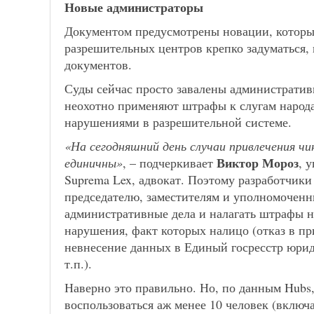
Новые администраторы
Документом предусмотрены новации, которые
разрешительных центров крепко задуматься, 
документов.
Суды сейчас просто завалены администрати
неохотно применяют штрафы к слугам народа
нарушениями в разрешительной системе.
«На сегодняшний день случаи привлечения ч
Виктор
Мороз
единичны»
, – подчеркивает
,
у
Suprema Lex, адвокат. Поэтому разработчики
председателю, заместителям и уполномочен
административные дела и налагать штрафы н
нарушения, факт которых налицо (отказ в п
невнесение данных в Единый госресстр юри
т.п.).
Наверно это правильно. Но, по данным Hubs,
воспользоваться аж менее 10 человек (включа