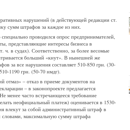
тративных нарушений
(в действующей редакции ст.
нку сумм штрафов за каждое из них.
 специально проводился опрос предпринимателей,
аты, представляющие интересы бизнеса в
 ч. в судах). Соответственно, за более весомые
атривается больший «кнут». В нынешней же
фов за все нарушения составляет 510-850 грн. (30-
510-1190 грн. (50-70 нмдг).
й отмаз» – отказ в приеме документов на
кларации – в законопроекте предлагается
 Не менее часто встречающееся требование
делать неофициальный платеж) оценивается в 1530-
ния влекут за собой административный штраф в
ми словами, максимальную сумму штрафа