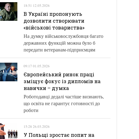
18:51 12.05.2026
В Україні пропонують
дозволити створювати
«військові товариства»
На думку військовослужбовця багато
державних функцій можна було б
передати ветеранам-підприємцям
09:17 01.05.2026
Європейський ринок праці
зміщує фокус із дипломів на
навички – думка
Роботодавці дедалі частіше визнають,
що освіта не гарантує готовності до
роботи
15:28 26.03.2026
У Польщі зростає попит на